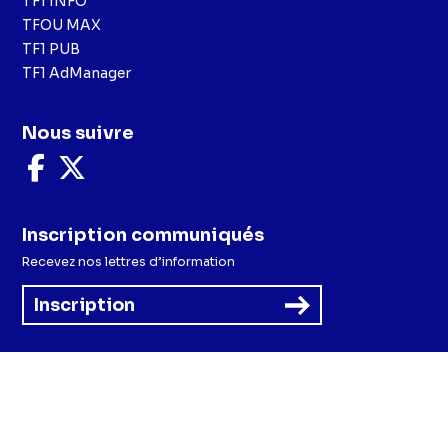
TF1 INFO
TFOU MAX
TF1 PUB
TF1 AdManager
Nous suivre
Nous
Nous
suivre
suivre
sur
sur
Facebook
X
Inscription communiqués
Recevez nos lettres d’information
Inscription
Menu
Mentions légales et CGU
Politique de confidentialité
Politique cookies
Préférences cookies
Accessibilité - Partiellement conforme
CGV