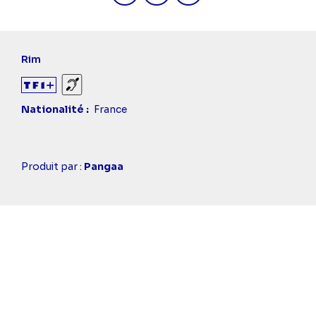
Rim
Sourds et malentendants
Nationalité
France
Casting
Produit par :
Pangaa
simba