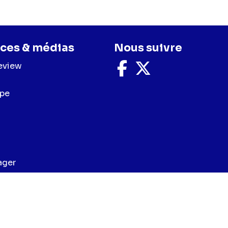
ces & médias
Nous suivre
eview
Nous
Nous
suivre
suivre
sur
sur
upe
Facebook
X
ager
e cookies
Préférences cookies
Accessibilité - Partiellement con