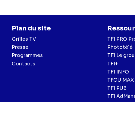
Plan du site
Ressour
Grilles TV
TF1 PRO Pr
Presse
Phototélé
Programmes
TF1 Le gro
Contacts
TF1+
TF1 INFO
TFOU MAX
TF1 PUB
TF1 AdMan
Menu
Mentions légales et CGU
Politique de confidentialité
Politiqu
CGV