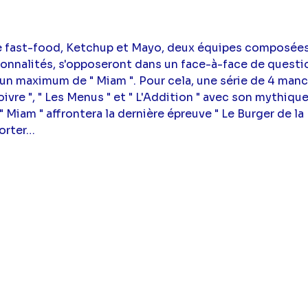
e fast-food, Ketchup et Mayo, deux équipes composée
nnalités, s'opposeront dans un face-à-face de questio
un maximum de " Miam ". Pour cela, une série de 4 manche
oivre ", " Les Menus " et " L'Addition " avec son mythiqu
" Miam " affrontera la dernière épreuve " Le Burger de la M
orter…