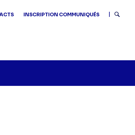
ACTS
INSCRIPTION COMMUNIQUÉS
Recherch
n
Burger Quiz - EM Programmation" sur twitter
:25 - Burger Quiz - EM Programmation" sur facebook
23 18:25 - Burger Quiz - EM Programmation" sur linkedi