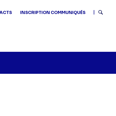
ACTS
INSCRIPTION COMMUNIQUÉS
Recherch
n
uotidien - Episode 3" sur twitter
55 - Quotidien - Episode 3" sur facebook
3 11:55 - Quotidien - Episode 3" sur linkedin