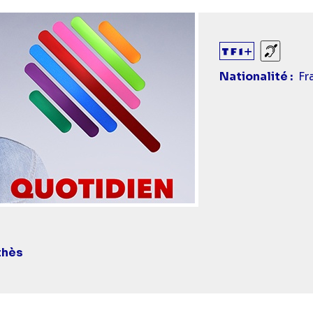
Sourds
Nationalité
Fr
thès