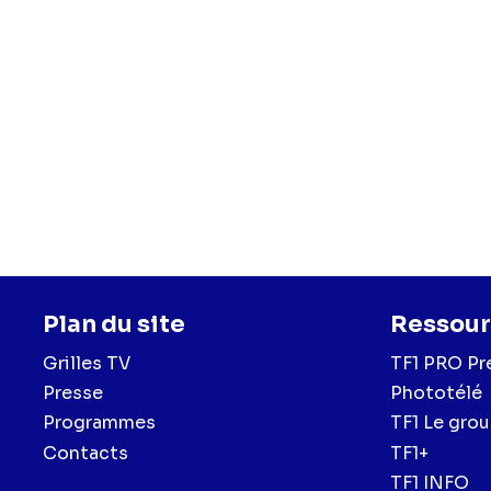
Plan du site
Ressour
Grilles TV
TF1 PRO Pr
Presse
Phototélé
Programmes
TF1 Le gro
Contacts
TF1+
TF1 INFO