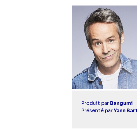
Casting
Produit par
Bangumi
simba
Présenté par
Yann Bar