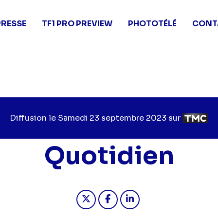
PRESSE
TF1 PRO PREVIEW
PHOTOTÉLÉ
CONT
Diffusion le
Jour
Samedi 23 septembre 2023
sur
Chaîne
de
de
diffusion
diffusio
Quotidien
Partager "2023-09-23 11:55 - Q
Partager "2023-09-23 11:
Partager "2023-09-2