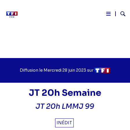
Reche
Aller
au
contenu
principal
Diffusion le
Jour
Mercredi 28 juin 2023
sur
Chaîne
de
de
diffusion
diffusion
JT 20h Semaine
JT 20h LMMJ 99
INÉDIT