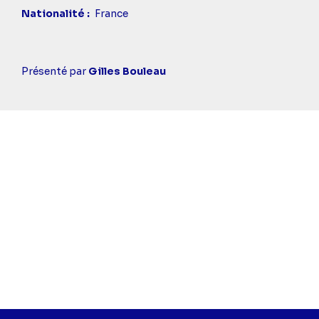
Nationalité
France
Casting
Présenté par
Gilles Bouleau
simba