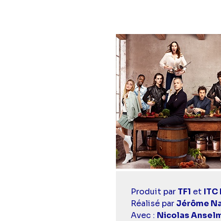
Casting
Produit par
TF1
et
ITC
simba
Réalisé par
Jérôme Na
Avec :
Nicolas Ansel