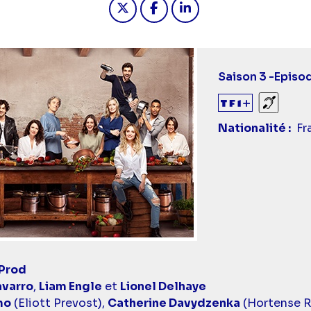
Saison 3 -
Episo
Sourds
Nationalité
Fr
 Prod
varro
,
Liam Engle
et
Lionel Delhaye
mo
(Eliott Prevost),
Catherine Davydzenka
(Hortense 