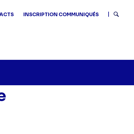
ACTS
INSCRIPTION COMMUNIQUÉS
Recherch
e
Ici tout commence - Episode 695" sur twitter
:15 - Ici tout commence - Episode 695" sur facebook
28 08:15 - Ici tout commence - Episode 695" sur linked