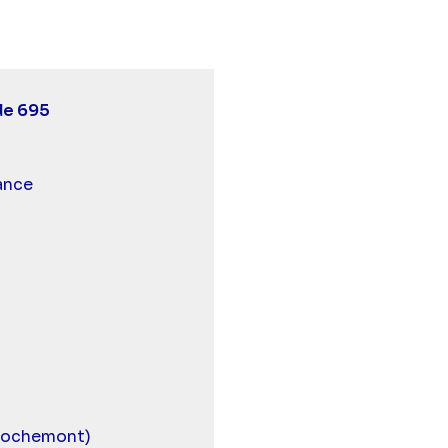
de 695
 et malentendants
ance
Rochemont)