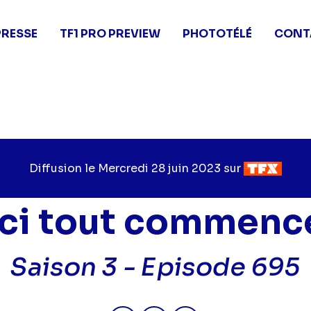
PRESSE
TF1 PRO PREVIEW
PHOTOTÉLÉ
CONT
Diffusion le
Jour
Mercredi 28 juin 2023
sur
Chaîne
de
de
diffusion
diffusion
Ici tout commenc
Saison 3 -
Episode 695
Partager "2023-06-28 08:15 - 
Partager "2023-06-28 08
Partager "2023-06-