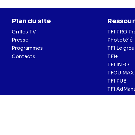
Plan du site
Ressour
Grilles TV
TF1 PRO Pr
Presse
Phototélé
Programmes
TF1 Le gro
Contacts
TF1+
TF1 INFO
TFOU MAX
TF1 PUB
TF1 AdMan
Menu
Mentions légales et CGU
Politique de confidentialité
Politiqu
CGV