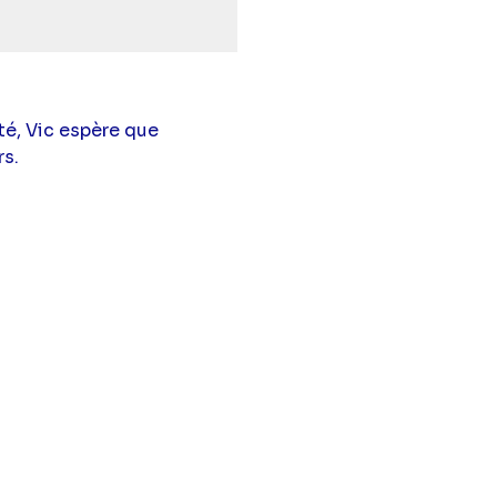
té, Vic espère que
rs.