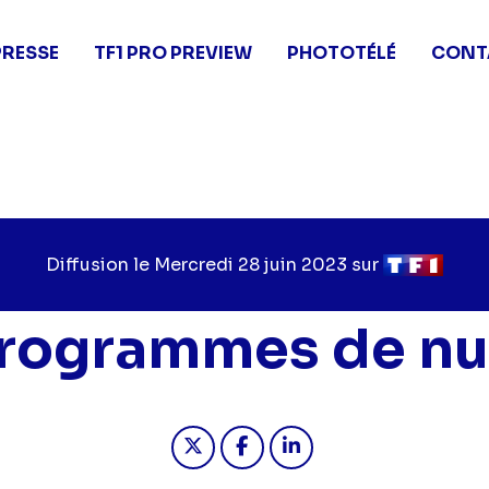
PRESSE
TF1 PRO PREVIEW
PHOTOTÉLÉ
CONT
Diffusion le
Jour
Mercredi 28 juin 2023
sur
Chaîne
de
de
diffusion
diffusion
rogrammes de nu
Partager "2023-06-28 03:05 -
Partager "2023-06-28 03
Partager "2023-06-