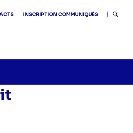
ACTS
INSCRIPTION COMMUNIQUÉS
Recherch
it
 Programmes de nuit - Programmes de nuit" sur twitter
:05 - Programmes de nuit - Programmes de nuit" sur f
28 03:05 - Programmes de nuit - Programmes de nuit" s