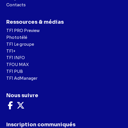
Contacts
Ressources & médias
TF1 PRO Preview
Phototélé
TF1 Le groupe
TF1+
TF1 INFO
TFOU MAX
TF1 PUB
TF1 AdManager
Nous suivre
Nous
Nous
suivre
suivre
sur
sur
Facebook
X
Inscription communiqués