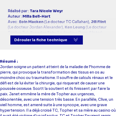
Casting
Réalisé par :
Tara Nicole Weyr
simba
Auteur :
Milla Bell-Hart
Avec :
Eoin Macken
(Le docteur TC Callahan),
Jill Flint
(Le docteur Jordan Alexander),
Ken Leung
(Le docteur
Topher Zia),
Brendan Fehr
(Le docteur Drew Alister),
Robert Bailey Jr.
(Le docteur Paul Cummings),
JR
Dérouler la fiche technique
Lemon
(Kenny Fournette)
Résumé
Jordan soigne un patient atteint de la maladie de l’homme de
pierre, qui provoque la transformation des tissus en os au
moindre choc ou traumatisme. Il souffre de calculs rénaux et le
défi est de lui éviter la chirurgie, qui risquerait de causer une
poussée osseuse. Scott la soutient et ils finissent par faire la
paix. Janet emmène la mère de Topher aux urgences,
désorientée, avec une tension très basse. En parallèle, Clive, un
vieil homme, est amené suite à une syncope, avec une grave
hypertension. Il a déjà croisé TC, Topher et sa mère au casino où
il avait été victime d'un infarctus. TC et Topher l’avaient remis