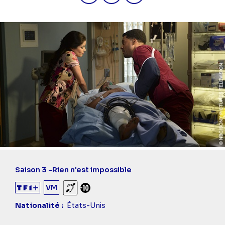
Saison 3 -
Rien n'est impossible
VM
Sourds et malentendants
Déconseillé aux -10 ans
Nationalité
États-Unis