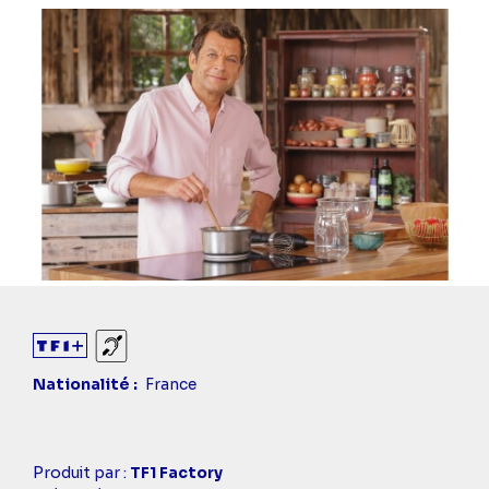
Sourds et malentendants
Nationalité
France
Casting
Produit par :
TF1 Factory