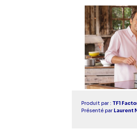
Casting
Produit par :
TF1 Facto
simba
Présenté par
Laurent 