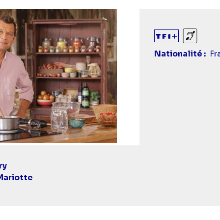
Sourds
Nationalité
Fr
ry
Mariotte