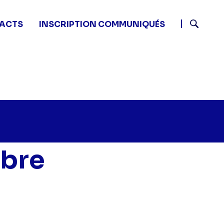
ACTS
INSCRIPTION COMMUNIQUÉS
Recherch
ibre
Petits plats en équilibre - EM Programmation" sur twit
55 - Petits plats en équilibre - EM Programmation" su
2 20:55 - Petits plats en équilibre - EM Programmation