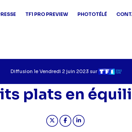
PRESSE
TF1 PRO PREVIEW
PHOTOTÉLÉ
CONT
Diffusion le
Jour
Vendredi 2 juin 2023
sur
Chaîne
de
de
diffusion
diffusion
its plats en équil
Partager "2023-06-02 20:55 - 
Partager "2023-06-02 20:
Partager "2023-06-0