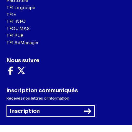
Phototélé
TF1 Le groupe
TF1+
TF1 INFO
TFOU MAX
TF1 PUB
TF1 AdManager
Nous suivre
Nous
Nous
suivre
suivre
sur
sur
Facebook
X
Inscription communiqués
Recevez nos lettres d’information
Inscription