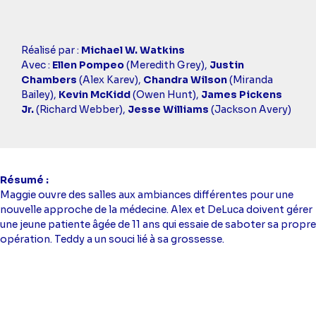
Casting
Réalisé par :
Michael W. Watkins
simba
Avec :
Ellen Pompeo
(Meredith Grey),
Justin
Chambers
(Alex Karev),
Chandra Wilson
(Miranda
Bailey),
Kevin McKidd
(Owen Hunt),
James Pickens
Jr.
(Richard Webber),
Jesse Williams
(Jackson Avery)
Résumé
Maggie ouvre des salles aux ambiances différentes pour une
nouvelle approche de la médecine. Alex et DeLuca doivent gérer
une jeune patiente âgée de 11 ans qui essaie de saboter sa propre
opération. Teddy a un souci lié à sa grossesse.