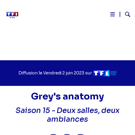
Reche
Aller
au
contenu
principal
Diffusion le
Jour
Vendredi 2 juin 2023
sur
Chaîne
de
de
diffusion
diffusion
Grey's anatomy
Saison 15 -
Deux salles, deux
ambiances