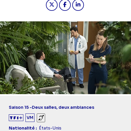
Partager "2023-06-02 15:45 - Grey'
Partager "2023-06-02 15:45 
Partager "2023-06-02 1
Saison 15 -
Deux salles, deux ambiances
VM
Sourds et malentendants
Nationalité
États-Unis