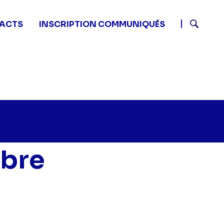
ACTS
INSCRIPTION COMMUNIQUÉS
Recherch
ibre
etits plats en équilibre - EM Programmation" sur twitte
55 - Petits plats en équilibre - EM Programmation" sur
1 13:55 - Petits plats en équilibre - EM Programmation"