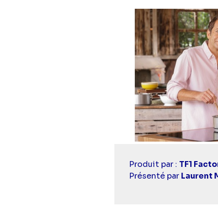
Casting
Produit par :
TF1 Facto
simba
Présenté par
Laurent 