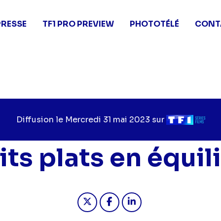
PRESSE
TF1 PRO PREVIEW
PHOTOTÉLÉ
CONT
Diffusion le
Jour
Mercredi 31 mai 2023
sur
Chaîne
de
de
diffusion
diffusion
its plats en équil
Partager "2023-05-31 13:55 - P
Partager "2023-05-31 13:
Partager "2023-05-3