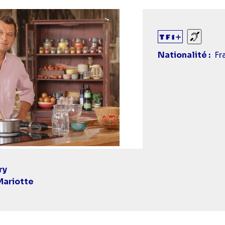
Sourds
Nationalité
Fr
ry
Mariotte