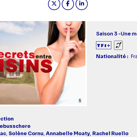
Saison 3 -
Une m
Sourds
Nationalité
Fr
ction
ebusschere
hac
,
Solène Cornu
,
Annabelle Moaty
,
Rachel Ruello