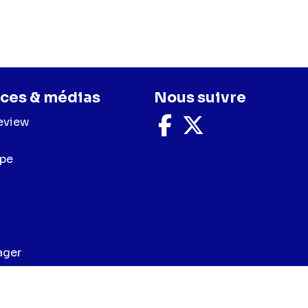
ces & médias
Nous suivre
eview
Nous
Nous
suivre
suivre
sur
sur
upe
Facebook
X
ager
e cookies
Préférences cookies
Accessibilité - Partiellement con