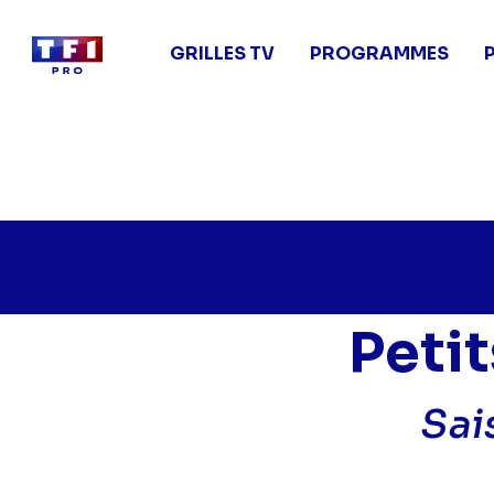
Main
navigation
GRILLES TV
PROGRAMMES
Aller
au
contenu
principal
Petit
Sai