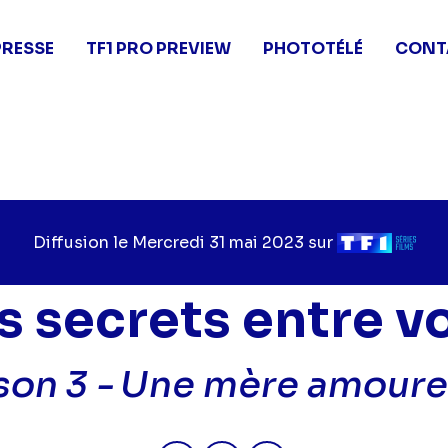
PRESSE
TF1 PRO PREVIEW
PHOTOTÉLÉ
CONT
Diffusion le
Jour
Mercredi 31 mai 2023
sur
Chaîne
de
de
diffusion
diffusion
s secrets entre v
son 3 -
Une mère amour
Partager "2023-05-31 10:35 - P
Partager "2023-05-31 10:
Partager "2023-05-3