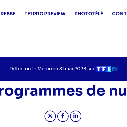
PRESSE
TF1 PRO PREVIEW
PHOTOTÉLÉ
CONT
Diffusion le
Jour
Mercredi 31 mai 2023
sur
Chaîne
de
de
diffusion
diffusion
rogrammes de nu
Partager "2023-05-31 01:10 - 
Partager "2023-05-31 01
Partager "2023-05-