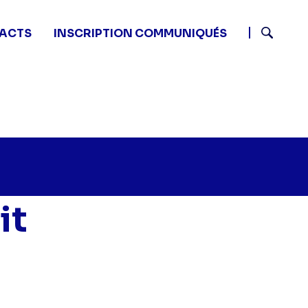
ACTS
INSCRIPTION COMMUNIQUÉS
Recherch
it
Programmes de nuit - Programmes de nuit" sur twitter
:10 - Programmes de nuit - Programmes de nuit" sur fa
31 01:10 - Programmes de nuit - Programmes de nuit" su