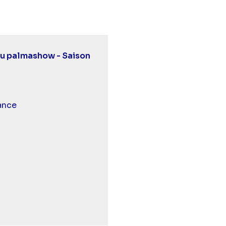
 du palmashow - Saison
 et malentendants
ance