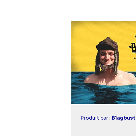
Casting
Produit par :
Blagbust
simba