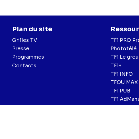
Plan du site
Ressour
Grilles TV
TF1 PRO Pr
Presse
Phototélé
Programmes
TF1 Le gro
Contacts
TF1+
TF1 INFO
TFOU MAX
TF1 PUB
TF1 AdMan
Menu
Mentions légales et CGU
Politique de confidentialité
Politiqu
CGV