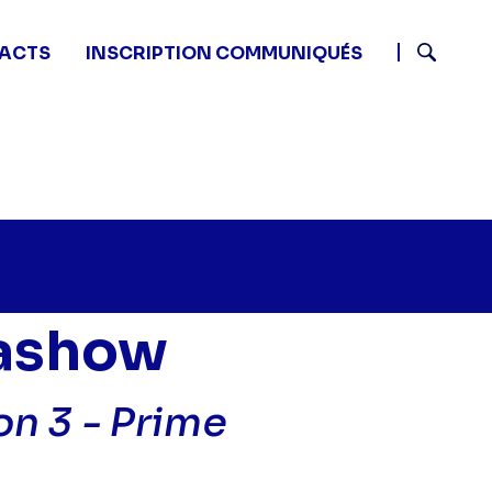
ACTS
INSCRIPTION COMMUNIQUÉS
Recherch
mashow
on 3 - Prime
La folle soirée du palmashow - Episode" sur twitter
45 - La folle soirée du palmashow - Episode" sur face
9 22:45 - La folle soirée du palmashow - Episode" sur 