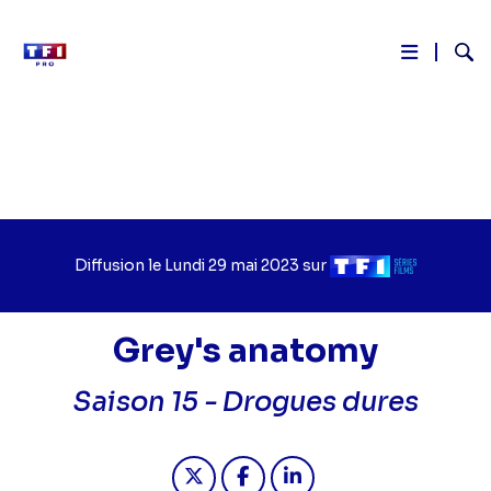
Reche
Aller
au
contenu
principal
Diffusion le
Jour
Lundi 29 mai 2023
sur
Chaîne
de
de
diffusion
diffusion
Grey's anatomy
Saison 15 -
Drogues dures
Partager "2023-05-29 19:05 - Grey'
Partager "2023-05-29 19:05 
Partager "2023-05-29 