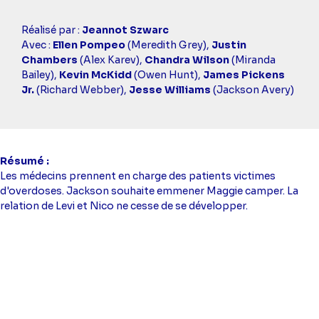
Casting
Réalisé par :
Jeannot Szwarc
simba
Avec :
Ellen Pompeo
(Meredith Grey),
Justin
Chambers
(Alex Karev),
Chandra Wilson
(Miranda
Bailey),
Kevin McKidd
(Owen Hunt),
James Pickens
Jr.
(Richard Webber),
Jesse Williams
(Jackson Avery)
Résumé
Les médecins prennent en charge des patients victimes
d'overdoses. Jackson souhaite emmener Maggie camper. La
relation de Levi et Nico ne cesse de se développer.