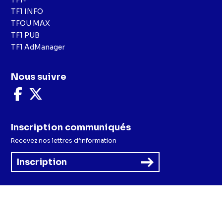
TF1 INFO
TFOU MAX
TF1 PUB
TF1 AdManager
Nous suivre
Nous
Nous
suivre
suivre
sur
sur
Facebook
X
Inscription communiqués
Recevez nos lettres d’information
Inscription
Menu
Mentions légales et CGU
Politique de confidentialité
Politique cookies
Préférences cookies
Accessibilité - Partiellement conforme
CGV