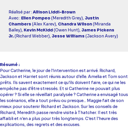
Casting
Réalisé par :
Allison Liddi-Brown
simba
Avec :
Ellen Pompeo
(Meredith Grey),
Justin
Chambers
(Alex Karev),
Chandra Wilson
(Miranda
Bailey),
Kevin McKidd
(Owen Hunt),
James Pickens
Jr.
(Richard Webber),
Jesse Williams
(Jackson Avery)
Résumé
Pour Catherine, le jour de l'intervention est arrivé. Richard,
Jackson et Harriet sont réunis autour d'elle. Amelia et Tom sont
prêts. Ils savent exactement ce qu'ils doivent faire, ce qui ne les
empêche pas d'être stressés. Et si Catherine ne pouvait plus
opérer ? Si elle se réveillait paralysée ? Catherine a envisagé tous
les scénarios, elle a tout prévu ou presque... Maggie fait de son
mieux pour soutenir Richard et Jackson. Sur les conseils de
Richard, Meredith passe rendre visite à Thatcher. Il est très
affaibli et n'en a plus pour très longtemps. C'est l'heure des
explications, des regrets et des excuses.