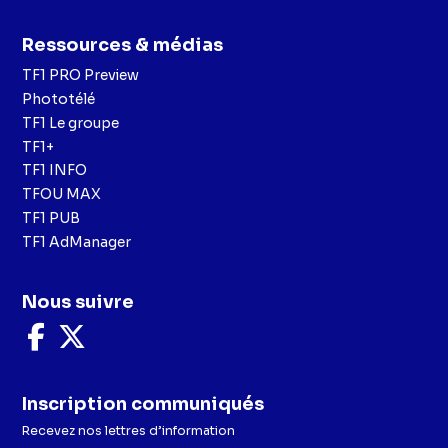
Ressources & médias
TF1 PRO Preview
Phototélé
TF1 Le groupe
TF1+
TF1 INFO
TFOU MAX
TF1 PUB
TF1 AdManager
Nous suivre
Nous
Nous
suivre
suivre
sur
sur
Facebook
X
Inscription communiqués
Recevez nos lettres d’information