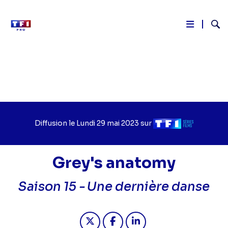
Reche
Aller
au
contenu
principal
Diffusion le
Jour
Lundi 29 mai 2023
sur
Chaîne
de
de
diffusion
diffusion
Grey's anatomy
Saison 15 -
Une dernière danse
Partager "2023-05-29 16:30 - Grey'
Partager "2023-05-29 16:30 
Partager "2023-05-29 1