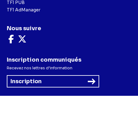
TF1 PUB
TF1 AdManager
Nous suivre
Nous
Nous
suivre
suivre
sur
sur
Facebook
X
Inscription communiqués
Recevez nos lettres d’information
Inscription
Menu
Mentions légales et CGU
Politique de confidentialité
Politique cookies
Préférences cookies
Accessibilité - Partiellement conforme
CGV