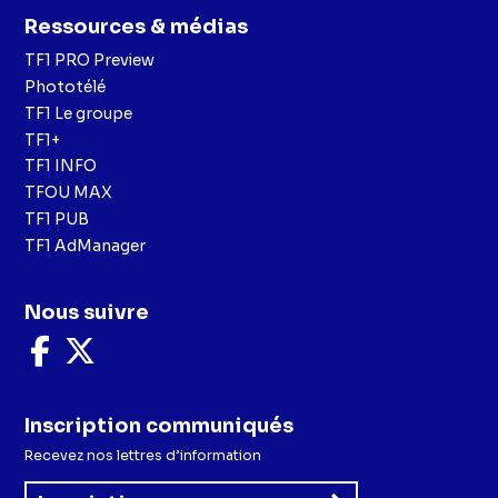
Ressources & médias
TF1 PRO Preview
Phototélé
TF1 Le groupe
TF1+
TF1 INFO
TFOU MAX
TF1 PUB
TF1 AdManager
Nous suivre
Nous
Nous
suivre
suivre
sur
sur
Facebook
X
Inscription communiqués
Recevez nos lettres d’information