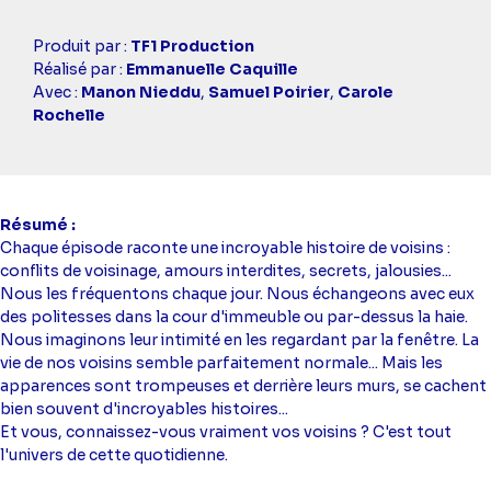
Casting
Produit par :
TF1 Production
simba
Réalisé par :
Emmanuelle Caquille
Avec :
Manon Nieddu
,
Samuel Poirier
,
Carole
Rochelle
Résumé
Chaque épisode raconte une incroyable histoire de voisins :
conflits de voisinage, amours interdites, secrets, jalousies...
Nous les fréquentons chaque jour. Nous échangeons avec eux
des politesses dans la cour d'immeuble ou par-dessus la haie.
Nous imaginons leur intimité en les regardant par la fenêtre. La
vie de nos voisins semble parfaitement normale... Mais les
apparences sont trompeuses et derrière leurs murs, se cachent
bien souvent d'incroyables histoires...
Et vous, connaissez-vous vraiment vos voisins ? C'est tout
l'univers de cette quotidienne.