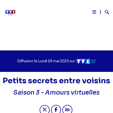
Reche
Aller
au
contenu
principal
Diffusion le
Jour
Lundi 29 mai 2023
sur
Chaîne
de
de
diffusion
diffusion
Petits secrets entre voisins
Saison 3 -
Amours virtuelles
Partager "2023-05-29 06:25 - Petits
Partager "2023-05-29 06:25 -
Partager "2023-05-29 0