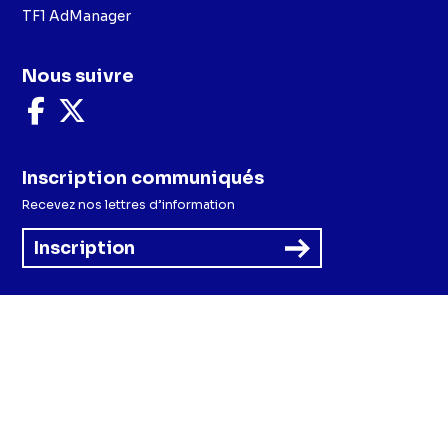
TF1 AdManager
Nous suivre
Nous
Nous
suivre
suivre
sur
sur
Facebook
X
Inscription communiqués
Recevez nos lettres d’information
Inscription
Menu
Mentions légales et CGU
Politique de confidentialité
Politique cookies
Préférences cookies
Accessibilité - Partiellement conforme
CGV