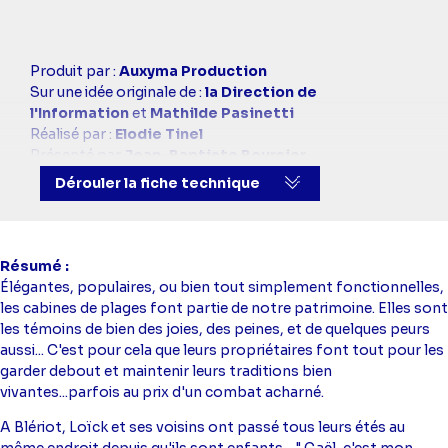
Casting
Produit par :
Auxyma Production
simba
Sur une idée originale de :
la Direction de
l'Information
et
Mathilde Pasinetti
Réalisé par :
Elodie Tinel
Présenté par
Jean-Baptiste Boursier
Images :
Mathieu Huou
Dérouler la fiche technique
Montage :
Alexandre Basso
Résumé
Élégantes, populaires, ou bien tout simplement fonctionnelles,
les cabines de plages font partie de notre patrimoine. Elles sont
les témoins de bien des joies, des peines, et de quelques peurs
aussi... C'est pour cela que leurs propriétaires font tout pour les
garder debout et maintenir leurs traditions bien
vivantes...parfois au prix d'un combat acharné.
A Blériot, Loïck et ses voisins ont passé tous leurs étés au
même endroit depuis qu'ils sont enfants... " Gaël, c'est mon