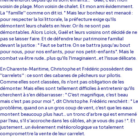
voisin de plage. Mon voisin de chalet. Et mon ami évidemment.
La ''famille'' comme on dit ici. " Mais leur bonheur est menacé :
pour respecter la loi littorale, la préfecture exige qu'ils
démontent leurs chalets en hiver. Or ils ne sont pas
démontables. Alors Loïck, Gaël et leurs voisins ont décidé de ne
pas se laisser faire. Et de défendre leur patrimoine familial
devant la justice : " Faut se battre. On se battra jusqu'au bout
pour nous, pour nos enfants, pour nos petit-enfants". Mais le
combat va être rude...plus qu'ils l'imaginaient...et l'issue délicate.
En Charente-Maritime, Christophe et Frédéric possèdent des
''carrelets'' : ce sont des cabanes de pêcheurs sur pilotis.
Comme elles sont classées, ils n'ont pas obligation de les
démonter. Mais elles sont tellement difficiles à entretenir qu'ils
cherchent à s'en débarrasser : " C'est magnifique, c'est beau
mais c'est pas pour moi ", dit Christophe. Frédéric renchérit : " Le
problème, quand on a un gros coup de vent, c'est que les eaux
montent beaucoup plus haut... un tronc d'arbre qui est emmené
par l'eau, s'il s'accroche dans les câbles, ah je vous dis pas ! ". Et
justement...un évènement météorologique va totalement
compromettre la vente de leur carrelet.