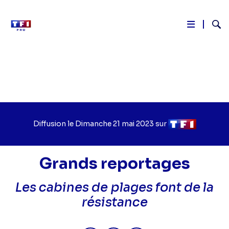
Reche
Aller
au
contenu
principal
Diffusion le
Jour
Dimanche 21 mai 2023
sur
Chaîne
de
de
diffusion
diffusion
Grands reportages
Les cabines de plages font de la
résistance