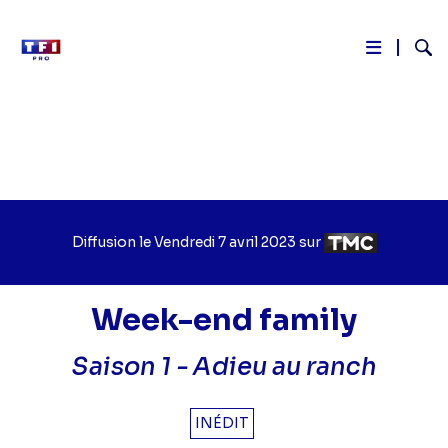
Reche
Aller
au
contenu
principal
Diffusion le
Jour
Vendredi 7 avril 2023
sur
Chaîne
de
de
diffusion
diffusion
Week-end family
Saison 1 -
Adieu au ranch
INÉDIT