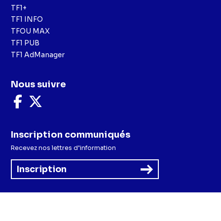
TF1+
TF1 INFO
TFOU MAX
TF1 PUB
TF1 AdManager
Nous suivre
Nous
Nous
suivre
suivre
sur
sur
Facebook
X
Inscription communiqués
Recevez nos lettres d’information
Inscription
Menu
Mentions légales et CGU
Politique de confidentialité
Politique cookies
Préférences cookies
Accessibilité - Partiellement conforme
CGV