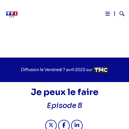
Reche
Aller
au
contenu
principal
Diffusion le
Jour
Vendredi 7 avril 2023
sur
Chaîne
de
de
diffusion
diffusion
Je peux le faire
Episode 8
Partager "2023-04-07 06:30 - Je peu
Partager "2023-04-07 06:30 -
Partager "2023-04-07 0