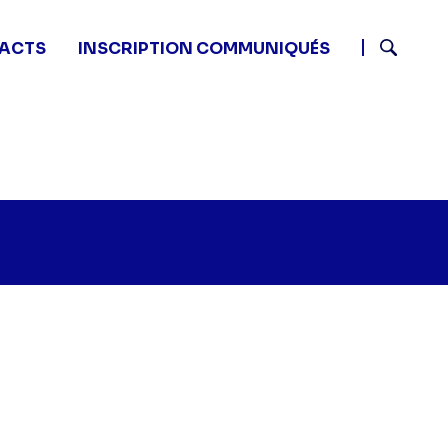
ACTS
INSCRIPTION COMMUNIQUÉS
Recherch
Columbo - A chacun son heure" sur twitter
:05 - Columbo - A chacun son heure" sur facebook
18 21:05 - Columbo - A chacun son heure" sur linkedin