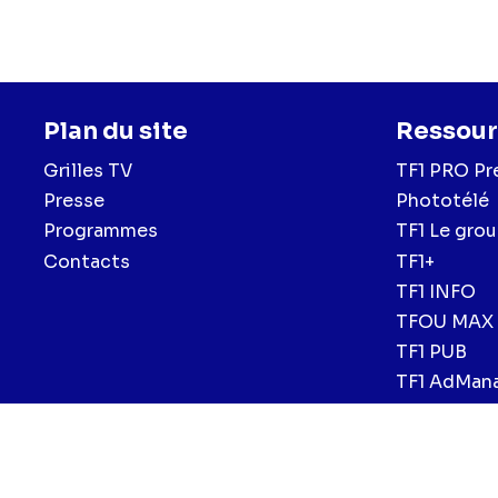
Plan du site
Ressour
Grilles TV
TF1 PRO Pr
Presse
Phototélé
Programmes
TF1 Le gro
Contacts
TF1+
TF1 INFO
TFOU MAX
TF1 PUB
TF1 AdMan
Menu
Mentions légales et CGU
Politique de confidentialité
Politiqu
CGV