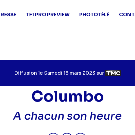
PRESSE
TF1 PRO PREVIEW
PHOTOTÉLÉ
CONT
Diffusion le
Jour
Samedi 18 mars 2023
sur
Chaîne
de
de
diffusion
diffusion
Columbo
A chacun son heure
Partager "2023-03-18 21:05 - 
Partager "2023-03-18 21
Partager "2023-03-