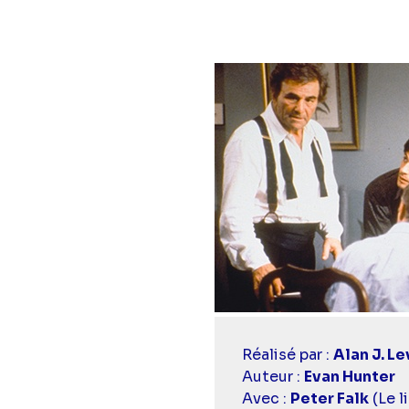
Casting
Réalisé par :
Alan J. Le
simba
Auteur :
Evan Hunter
Avec :
Peter Falk
(Le l