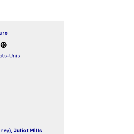
ure
urds et malentendants
Déconseillé aux -10 ans
ats-Unis
oney),
Juliet Mills