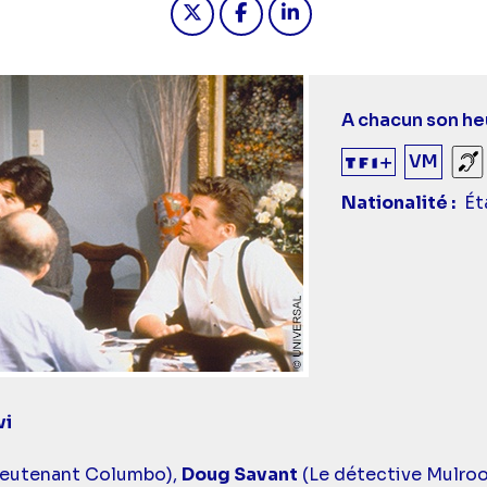
A chacun son he
VM
So
Nationalité
Ét
vi
ieutenant Columbo),
Doug Savant
(Le détective Mulro