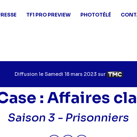
PRESSE
TF1 PRO PREVIEW
PHOTOTÉLÉ
CONT
Diffusion le
Jour
Samedi 18 mars 2023
sur
Chaîne
de
de
diffusion
diffusion
Case : Affaires cl
Saison 3 -
Prisonniers
Partager "2023-03-18 14:15 - Co
Partager "2023-03-18 14:1
Partager "2023-03-1