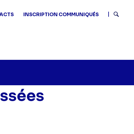
ACTS
INSCRIPTION COMMUNIQUÉS
Recherch
assées
ld Case : Affaires classées - Prisonniers" sur twitter
5 - Cold Case : Affaires classées - Prisonniers" sur fa
8 14:15 - Cold Case : Affaires classées - Prisonniers" su