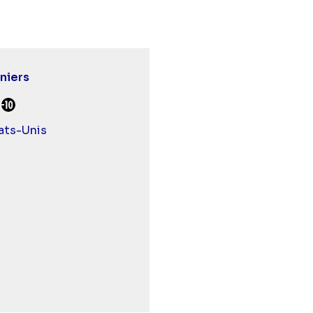
niers
urds et malentendants
Déconseillé aux -10 ans
ats-Unis