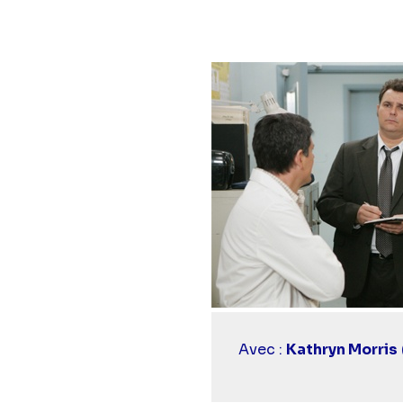
Casting
Avec :
Kathryn Morris
simba