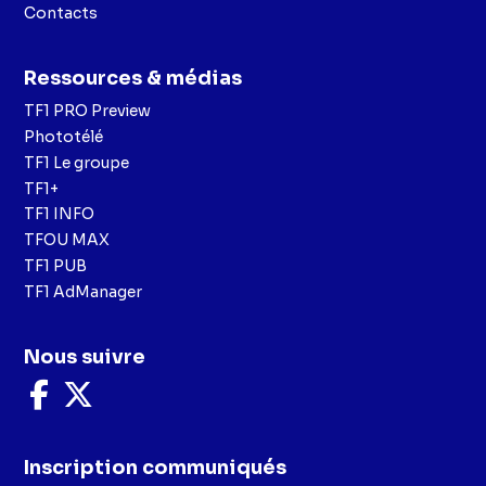
Contacts
Ressources & médias
TF1 PRO Preview
Phototélé
TF1 Le groupe
TF1+
TF1 INFO
TFOU MAX
TF1 PUB
TF1 AdManager
Nous suivre
Nous
Nous
suivre
suivre
sur
sur
Facebook
X
Inscription communiqués