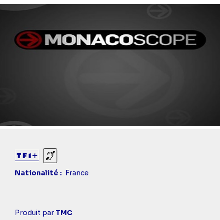
Sourds et malentendants
Nationalité
France
Casting
Produit par
TMC