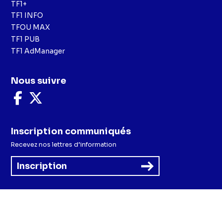
TF1+
TF1 INFO
TFOU MAX
TF1 PUB
TF1 AdManager
Nous suivre
Nous
Nous
suivre
suivre
sur
sur
Facebook
X
Inscription communiqués
Recevez nos lettres d’information
Inscription
Menu
Mentions légales et CGU
Politique de confidentialité
Politique cookies
Préférences cookies
Accessibilité - Partiellement conforme
CGV