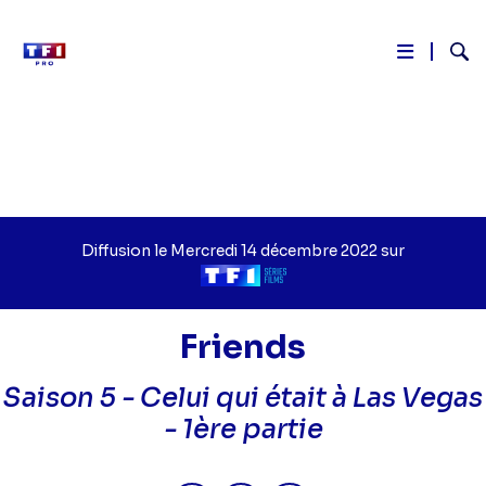
Reche
Aller
au
contenu
principal
Diffusion le
Jour
Mercredi 14 décembre 2022
sur
de
Chaîne
diffusion
de
diffusion
Friends
Saison 5 -
Celui qui était à Las Vegas
- 1ère partie