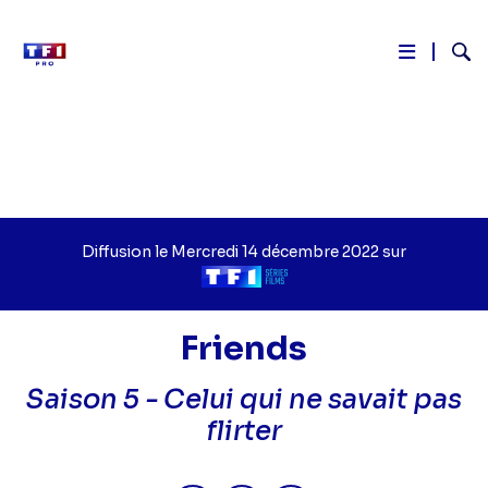
Reche
Aller
au
contenu
principal
Diffusion le
Jour
Mercredi 14 décembre 2022
sur
de
Chaîne
diffusion
de
diffusion
Friends
Saison 5 -
Celui qui ne savait pas
flirter