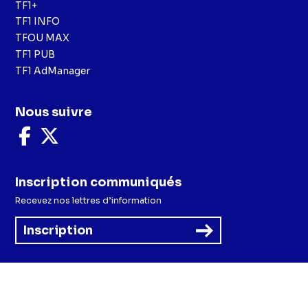
TF1+
TF1 INFO
TFOU MAX
TF1 PUB
TF1 AdManager
Nous suivre
Nous
Nous
suivre
suivre
sur
sur
Facebook
X
Inscription communiqués
Recevez nos lettres d’information
Inscription
Menu
Mentions légales et CGU
Politique de confidentialité
Politique cookies
Préférences cookies
Accessibilité - Partiellement conforme
CGV