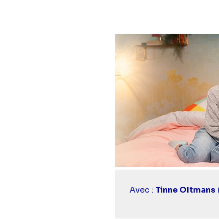
Casting
Avec :
Tinne Oltmans
simba