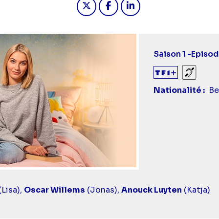
Saison 1 -
Episod
Sourds
Nationalité
Be
(Lisa),
Oscar Willems
(Jonas),
Anouck Luyten
(Katja)