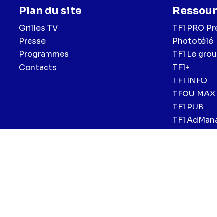
Plan du site
Ressour
Grilles TV
TF1 PRO Pr
Presse
Phototélé
Programmes
TF1 Le gro
Contacts
TF1+
TF1 INFO
TFOU MAX
TF1 PUB
TF1 AdMan
Menu
Mentions légales et CGU
Politique de confidentialité
Politiqu
CGV