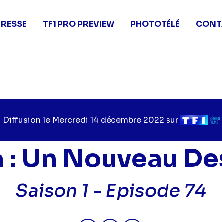
PRESSE
TF1 PRO PREVIEW
PHOTOTÉLÉ
CONT
Diffusion le
Jour
Mercredi 14 décembre 2022
sur
Chaîne
de
de
diffusion
diffusion
a : Un Nouveau De
Saison 1 -
Episode 74
Partager "2022-12-14 06:25 - L
Partager "2022-12-14 06:
Partager "2022-12-1