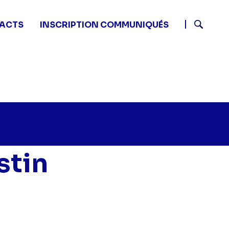
ACTS
INSCRIPTION COMMUNIQUÉS
Recherch
stin
isa : Un Nouveau Destin - Episode 74" sur twitter
25 - Lisa : Un Nouveau Destin - Episode 74" sur facebo
4 06:25 - Lisa : Un Nouveau Destin - Episode 74" sur li