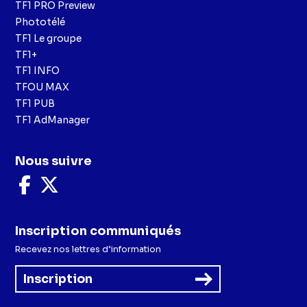
TF1 PRO Preview
Phototélé
TF1 Le groupe
TF1+
TF1 INFO
TFOU MAX
TF1 PUB
TF1 AdManager
Nous suivre
Nous
Nous
suivre
suivre
sur
sur
Facebook
X
Inscription communiqués
Recevez nos lettres d’information
Inscription