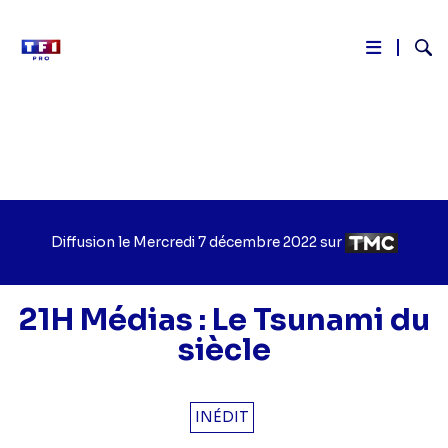
Reche
Aller
au
contenu
principal
Diffusion le
Jour
Mercredi 7 décembre 2022
sur
Chaîne
de
de
diffusion
diffusion
21H Médias : Le Tsunami du
siècle
INÉDIT