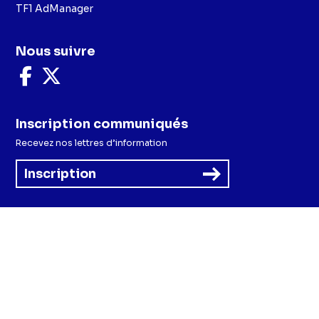
TF1 AdManager
Nous suivre
Nous
Nous
suivre
suivre
sur
sur
Facebook
X
Inscription communiqués
Recevez nos lettres d’information
Inscription
Menu
Mentions légales et CGU
Politique de confidentialité
Politique cookies
Préférences cookies
Accessibilité - Partiellement conforme
CGV