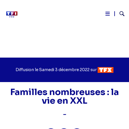
Reche
Aller
au
contenu
principal
Diffusion le
Jour
Samedi 3 décembre 2022
sur
Chaîne
de
de
diffusion
diffusion
Familles nombreuses : la
vie en XXL
-