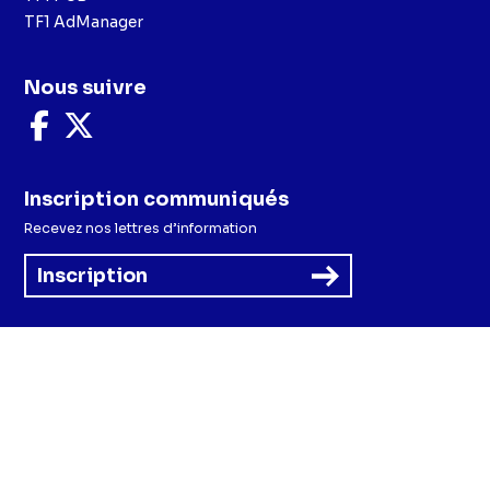
TF1 AdManager
Nous suivre
Nous
Nous
suivre
suivre
sur
sur
Facebook
X
Inscription communiqués
Recevez nos lettres d’information
Inscription
Menu
Mentions légales et CGU
Politique de confidentialité
Politique cookies
Préférences cookies
Accessibilité - Partiellement conforme
CGV