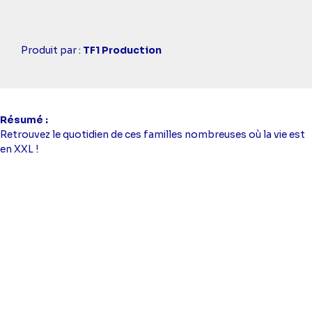
Casting
Produit par :
TF1 Production
simba
Résumé
Retrouvez le quotidien de ces familles nombreuses où la vie est
en XXL !