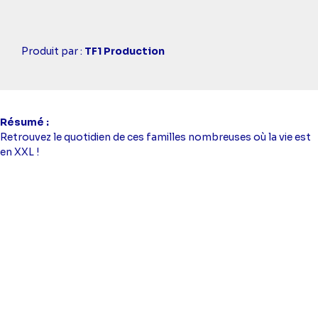
Casting
Produit par :
TF1 Production
simba
Résumé
Retrouvez le quotidien de ces familles nombreuses où la vie est
en XXL !