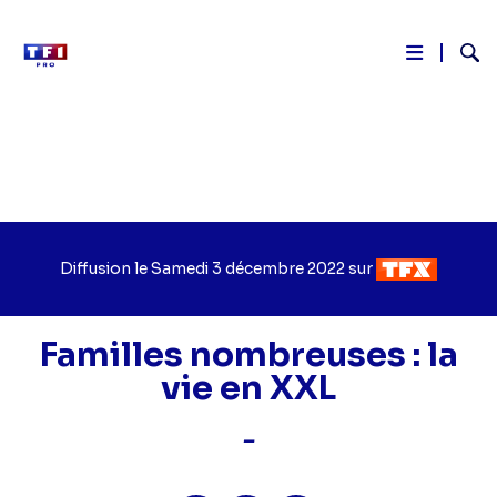
Reche
Aller
au
contenu
principal
Diffusion le
Jour
Samedi 3 décembre 2022
sur
Chaîne
de
de
diffusion
diffusion
Familles nombreuses : la
vie en XXL
-