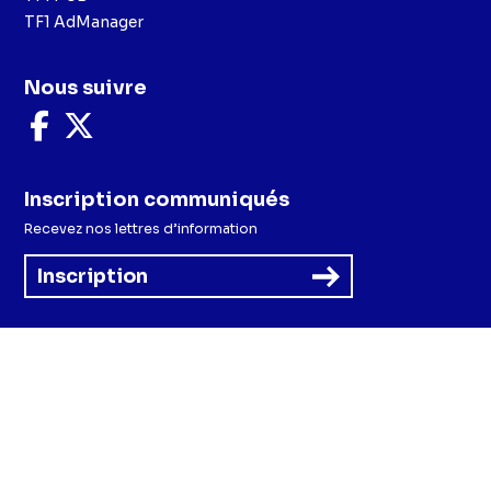
TF1 AdManager
Nous suivre
Nous
Nous
suivre
suivre
sur
sur
Facebook
X
Inscription communiqués
Recevez nos lettres d’information
Inscription
Menu
Mentions légales et CGU
Politique de confidentialité
Politique cookies
Préférences cookies
Accessibilité - Partiellement conforme
CGV