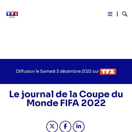
Reche
Aller
au
contenu
principal
Diffusion le
Jour
Samedi 3 décembre 2022
sur
Chaîne
de
de
diffusion
diffusion
Le journal de la Coupe du
Monde FIFA 2022
Partager "2022-12-03 14:05 - Le jou
Partager "2022-12-03 14:05 -
Partager "2022-12-03 1