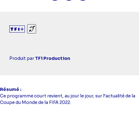
Sourds et malentendants
Casting
Produit par
TF1 Production
simba
Résumé
Ce programme court revient, au jour le jour, sur l’actualité de la
Coupe du Monde de la FIFA 2022.