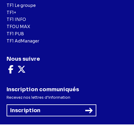
TF1 Le groupe
TF1+
TF1 INFO
TFOU MAX
TF1 PUB
TF1 AdManager
Nous suivre
Nous
Nous
suivre
suivre
sur
sur
Facebook
X
Inscription communiqués
Recevez nos lettres d’information
Inscription
Menu
Mentions légales et CGU
Politique de confidentialité
Politique cookies