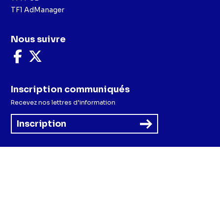
TF1 AdManager
Nous suivre
Nous
Nous
suivre
suivre
sur
sur
Facebook
X
Inscription communiqués
Recevez nos lettres d’information
Inscription
Menu
Mentions légales et CGU
Politique de confidentialité
Politique cookies
Préférences cookies
Accessibilité - Partiellement conforme
CGV