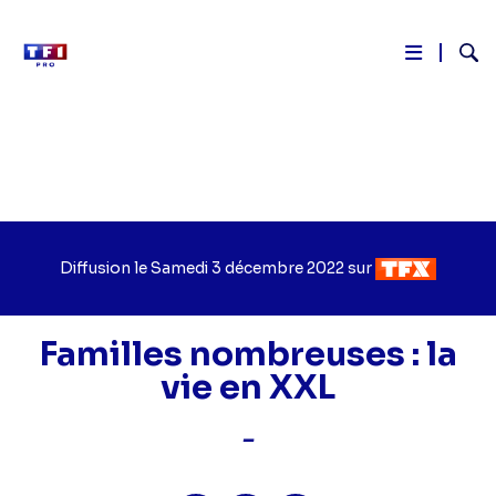
Reche
Aller
au
contenu
principal
Diffusion le
Jour
Samedi 3 décembre 2022
sur
Chaîne
de
de
diffusion
diffusion
Familles nombreuses : la
vie en XXL
-