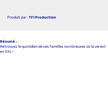
Casting
Produit par :
TF1 Production
simba
Résumé
Retrouvez le quotidien de ces familles nombreuses où la vie est
en XXL !