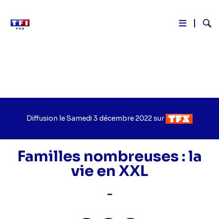
Reche
Aller
au
contenu
principal
Diffusion le
Jour
Samedi 3 décembre 2022
sur
Chaîne
de
de
diffusion
diffusion
Familles nombreuses : la
vie en XXL
-