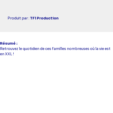
Casting
Produit par :
TF1 Production
simba
Résumé
Retrouvez le quotidien de ces familles nombreuses où la vie est
en XXL !