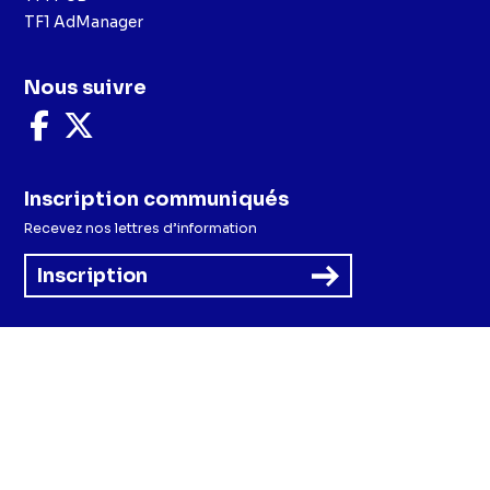
TF1 AdManager
Nous suivre
Nous
Nous
suivre
suivre
sur
sur
Facebook
X
Inscription communiqués
Recevez nos lettres d’information
Inscription
Menu
Mentions légales et CGU
Politique de confidentialité
Politique cookies
Préférences cookies
Accessibilité - Partiellement conforme
CGV