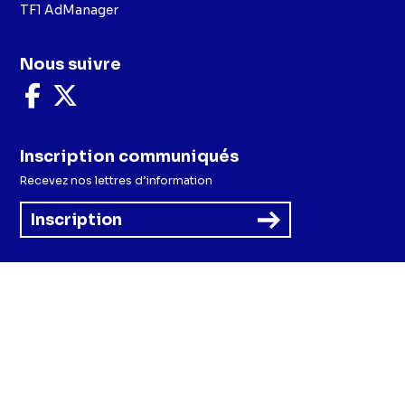
TF1 AdManager
Nous suivre
Nous
Nous
suivre
suivre
sur
sur
Facebook
X
Inscription communiqués
Recevez nos lettres d’information
Inscription
Menu
Mentions légales et CGU
Politique de confidentialité
Politique cookies
Préférences cookies
Accessibilité - Partiellement conforme
CGV