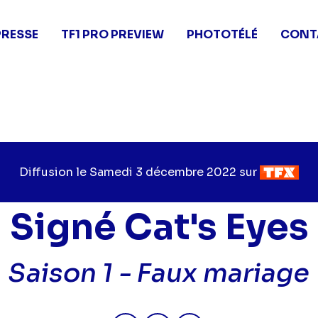
PRESSE
TF1 PRO PREVIEW
PHOTOTÉLÉ
CONT
Diffusion le
Jour
Samedi 3 décembre 2022
sur
Chaîne
de
de
diffusion
diffusion
Signé Cat's Eyes
Saison 1 -
Faux mariage
Partager "2022-12-03 06:45 - S
Partager "2022-12-03 06:
Partager "2022-12-0