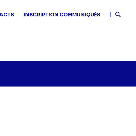
ACTS
INSCRIPTION COMMUNIQUÉS
Recherch
igné Cat's Eyes - Faux mariage" sur twitter
45 - Signé Cat's Eyes - Faux mariage" sur facebook
3 06:45 - Signé Cat's Eyes - Faux mariage" sur linkedin