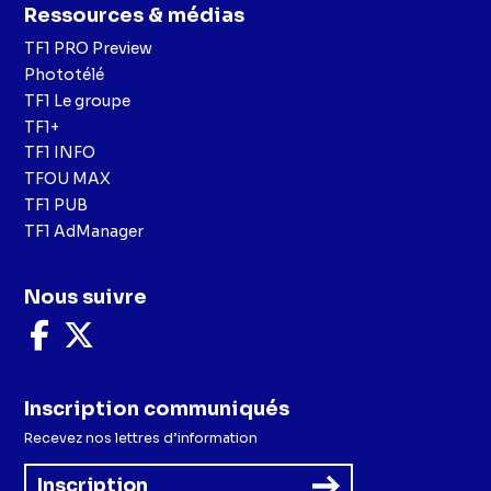
Ressources & médias
TF1 PRO Preview
Phototélé
TF1 Le groupe
TF1+
TF1 INFO
TFOU MAX
TF1 PUB
TF1 AdManager
Nous suivre
Nous
Nous
suivre
suivre
sur
sur
Facebook
X
Inscription communiqués
Recevez nos lettres d’information
Inscription