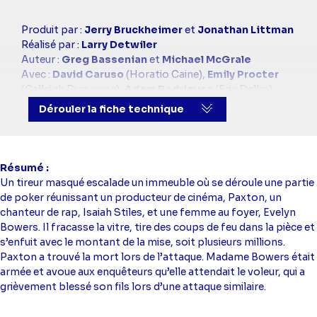
Casting
Produit par :
Jerry Bruckheimer
et
Jonathan Littman
simba
Réalisé par :
Larry Detwiler
Auteur :
Greg Bassenian
et
Michael McGrale
Avec :
David Caruso
(Horatio Caine),
Emily Procter
(Calleigh Duquesne),
Adam Rodriguez
(Eric Delko),
Rex Linn
(Frank Tripp),
Jonathan Togo
(Ryan Wolfe),
Dérouler la fiche technique
Eva La Rue
(Natalia Boa Vista),
Omar Benson Miller
(Walter Simmons)
Résumé
Un tireur masqué escalade un immeuble où se déroule une partie
de poker réunissant un producteur de cinéma, Paxton, un
chanteur de rap, Isaiah Stiles, et une femme au foyer, Evelyn
Bowers. Il fracasse la vitre, tire des coups de feu dans la pièce et
s’enfuit avec le montant de la mise, soit plusieurs millions.
Paxton a trouvé la mort lors de l’attaque. Madame Bowers était
armée et avoue aux enquêteurs qu’elle attendait le voleur, qui a
grièvement blessé son fils lors d’une attaque similaire.