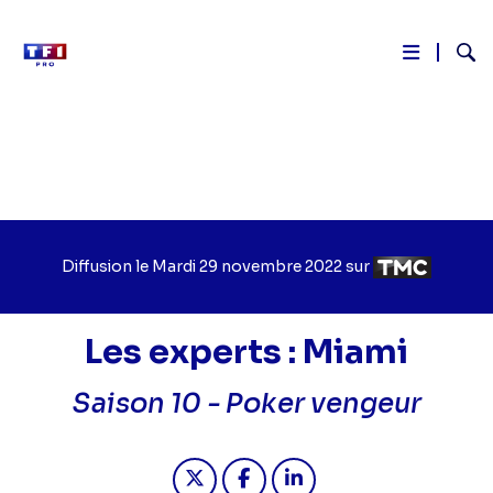
Reche
Aller
au
contenu
principal
Diffusion le
Jour
Mardi 29 novembre 2022
sur
Chaîne
de
de
diffusion
diffusion
Les experts : Miami
Saison 10 -
Poker vengeur
Partager "2022-11-29 17:30 - Les ex
Partager "2022-11-29 17:30 -
Partager "2022-11-29 17