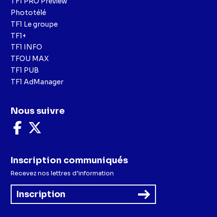
TF1 PRO Preview
Phototélé
TF1 Le groupe
TF1+
TF1 INFO
TFOU MAX
TF1 PUB
TF1 AdManager
Nous suivre
Nous
Nous
suivre
suivre
sur
sur
Facebook
X
Inscription communiqués
Recevez nos lettres d’information
Inscription