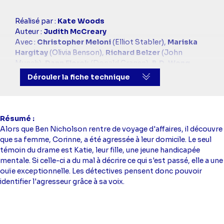
Casting
Réalisé par :
Kate Woods
simba
Auteur :
Judith McCreary
Avec :
Christopher Meloni
(Elliot Stabler),
Mariska
Hargitay
(Olivia Benson),
Richard Belzer
(John
Munch),
Dann Florek
(Donald Cragen),
B.D. Wong
(George Huang)
Dérouler la fiche technique
Résumé
Alors que Ben Nicholson rentre de voyage d'affaires, il découvre
que sa femme, Corinne, a été agressée à leur domicile. Le seul
témoin du drame est Katie, leur fille, une jeune handicapée
mentale. Si celle-ci a du mal à décrire ce qui s'est passé, elle a une
ouïe exceptionnelle. Les détectives pensent donc pouvoir
identifier l'agresseur grâce à sa voix.