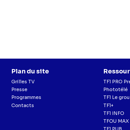
Plan du site
Ressour
Grilles TV
TF1 PRO Pr
Presse
Phototélé
Programmes
TF1 Le gro
Contacts
TF1+
TF1 INFO
TFOU MAX
TF1 PUB