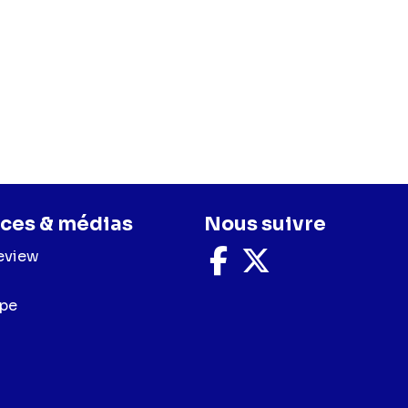
ces & médias
Nous suivre
eview
Nous
Nous
suivre
suivre
sur
sur
upe
Facebook
X