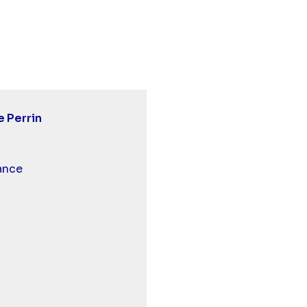
tits secrets en famille - Famille Perrin" sur twitter
0 - Petits secrets en famille - Famille Perrin" sur face
 13:20 - Petits secrets en famille - Famille Perrin" sur 
e Perrin
 et malentendants
ance