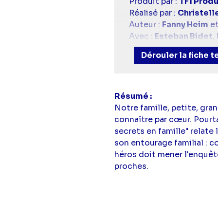
Casting
Produit par :
TF1 Produ
simba
Réalisé par :
Christell
Auteur :
Fanny Heim
e
Avec :
Esteban Bidet
,
Avec les voix de :
Mari
Dérouler la fiche 
Résumé
Notre famille, petite, gr
connaître par cœur. Pourt
secrets en famille" relate 
son entourage familial : c
héros doit mener l'enquête
proches.