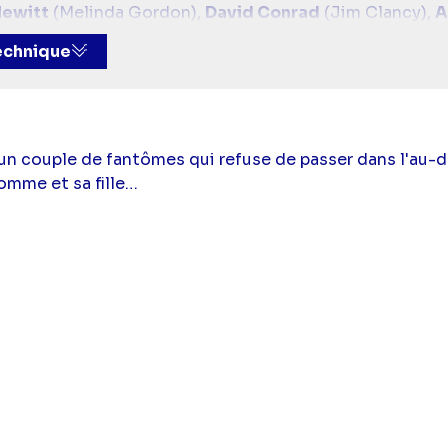
Hewitt
(Melinda Gordon),
David Conrad
(Jim Clancy),
A
nheim
(Delia Banks)
technique
n couple de fantômes qui refuse de passer dans l'au-de
omme et sa fille…