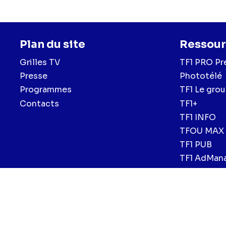
Plan du site
Ressour
Grilles TV
TF1 PRO Pr
Presse
Phototélé
Programmes
TF1 Le gro
Contacts
TF1+
TF1 INFO
TFOU MAX
TF1 PUB
TF1 AdMan
Menu
Mentions légales et CGU
Politique de confidentialité
Politiqu
CGV