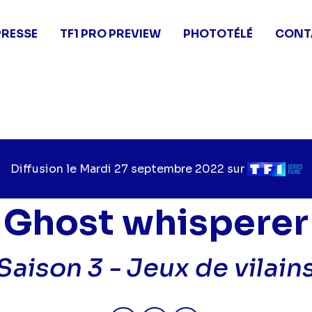
PRESSE
TF1 PRO PREVIEW
PHOTOTÉLÉ
CONT
Diffusion le
Jour
Mardi 27 septembre 2022
sur
Chaîne
de
de
diffusion
diffusion
Ghost whisperer
Saison 3 -
Jeux de vilain
Partager "2022-09-27 17:30 - G
Partager "2022-09-27 17:
Partager "2022-09-2