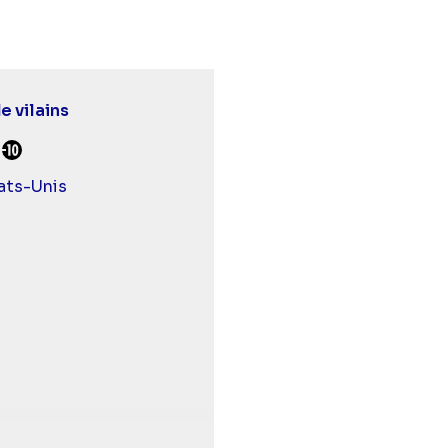
e vilains
urds et malentendants
Déconseillé aux -10 ans
ats-Unis