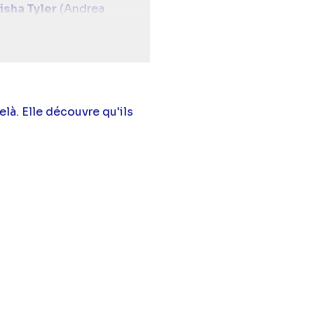
isha Tyler
(Andrea
là. Elle découvre qu'ils