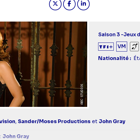
Saison 3 -
Jeux d
VM
So
Nationalité
Ét
vision
,
Sander/Moses Productions
et
John Gray
:
John Gray