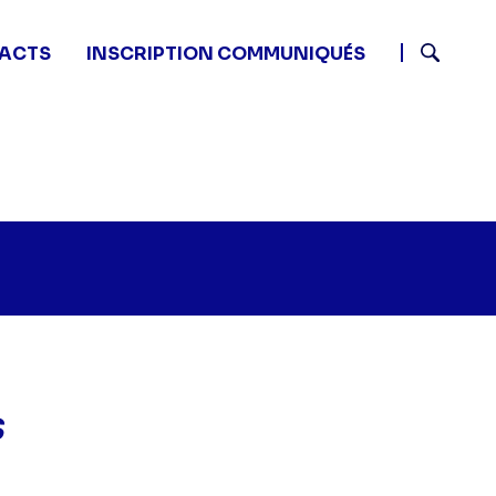
ACTS
INSCRIPTION COMMUNIQUÉS
Recherch
s
host whisperer - Jeux de vilains" sur twitter
30 - Ghost whisperer - Jeux de vilains" sur facebook
7 17:30 - Ghost whisperer - Jeux de vilains" sur linked