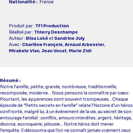
Nationalité
France
Casting
Produit par :
TF1 Production
simba
Réalisé par :
Thierry Deschamps
Auteur :
Elisa Loké
et
Sandrine Joly
Avec :
Charlène François
,
Arnaud Arbessier
,
Mirabele Vian
,
Jean Vocat
,
Marie Zidi
Résumé
Notre famille, petite, grande, nombreuse, traditionnelle,
recomposée, moderne… Nous pensons la connaître par cœur.
Pourtant, les apparences sont souvent trompeuses... Chaque
épisode de "Petits secrets en famille" relate l'histoire d'un héros
confronté, malgré lui, à un événement de la vie, au secret de son
entourage familial : conflits, amours interdites, argent, héritage,
divorce, escroquerie, jalousie… Notre héros doit mener
l'enquête. Il découvrira que l'on ne connaît jamais vraiment ceux