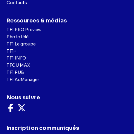
Contacts
Ressources & médias
TF1 PRO Preview
Phototélé
TF1 Le groupe
TF1+
TF1 INFO
TFOU MAX
TF1 PUB
TF1 AdManager
Nous suivre
Nous
Nous
suivre
suivre
sur
sur
Facebook
X
Inscription communiqués