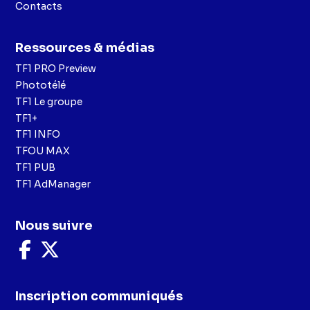
Contacts
Ressources & médias
TF1 PRO Preview
Phototélé
TF1 Le groupe
TF1+
TF1 INFO
TFOU MAX
TF1 PUB
TF1 AdManager
Nous suivre
Nous
Nous
suivre
suivre
sur
sur
Facebook
X
Inscription communiqués