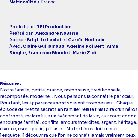
Nationalité
France
Casting
Produit par :
TF1 Production
simba
Réalisé par :
Alexandre Navarre
Auteur :
Brigitte Leclef
et
Carole Hedouin
Avec :
Claire Guillamaud
,
Adeline Poilvert
,
Alma
Siegler
,
Francisco Mondet
,
Marie Zidi
Résumé
Notre famille, petite, grande, nombreuse, traditionnelle,
recomposée, moderne… Nous pensons la connaître par cœur.
Pourtant, les apparences sont souvent trompeuses... Chaque
épisode de "Petits secrets en famille" relate l'histoire d'un héros
confronté, malgré lui, à un événement de la vie, au secret de son
entourage familial : conflits, amours interdites, argent, héritage,
divorce, escroquerie, jalousie… Notre héros doit mener
l'enquête. Il découvrira que l'on ne connaît jamais vraiment ceux