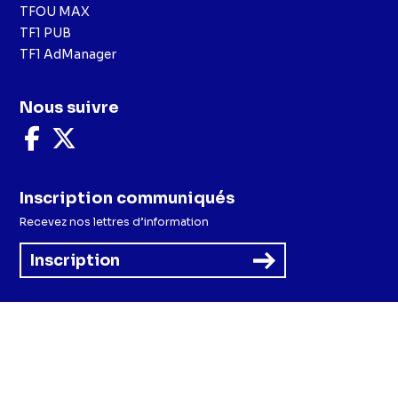
TFOU MAX
TF1 PUB
TF1 AdManager
Nous suivre
Nous
Nous
suivre
suivre
sur
sur
Facebook
X
Inscription communiqués
Recevez nos lettres d’information
Inscription
Menu
Mentions légales et CGU
Politique de confidentialité
Politique cookies
Préférences cookies
Accessibilité - Partiellement conforme
CGV