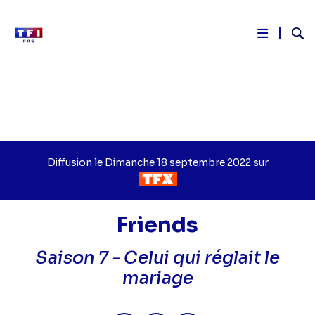
Reche
Aller
au
contenu
principal
Diffusion le
Jour
Dimanche 18 septembre 2022
sur
de
Chaîne
diffusion
de
diffusion
Friends
Saison 7 -
Celui qui réglait le
mariage