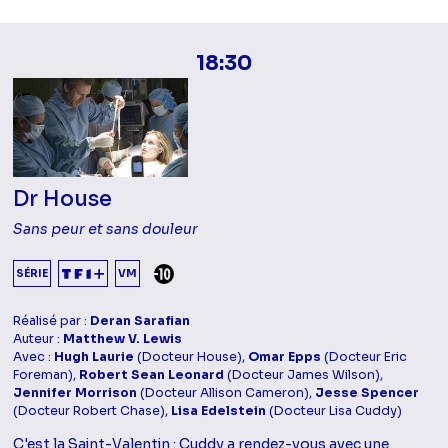
18:30
Dr House
Sans peur et sans douleur
DÉCONSEILLÉ AUX -10 ANS
SÉRIE
VM
Réalisé par :
Deran Sarafian
Auteur :
Matthew V. Lewis
Avec :
Hugh Laurie
(Docteur House),
Omar Epps
(Docteur Eric
Foreman),
Robert Sean Leonard
(Docteur James Wilson),
Jennifer Morrison
(Docteur Allison Cameron),
Jesse Spencer
(Docteur Robert Chase),
Lisa Edelstein
(Docteur Lisa Cuddy)
C'est la Saint-Valentin : Cuddy a rendez-vous avec une