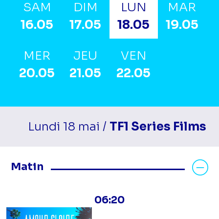
SAM
DIM
LUN
MAR
16.05
17.05
18.05
19.05
MER
JEU
VEN
20.05
21.05
22.05
Lundi 18 mai /
TF1 Series Films
Masquer les programmes Matin
Matin
06:20