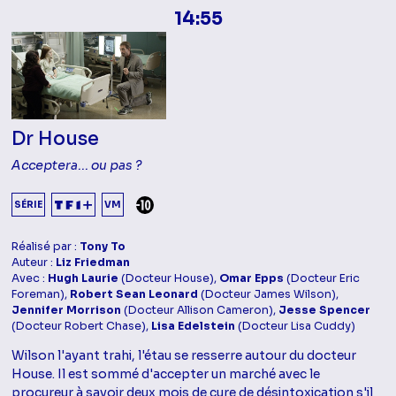
14:55
Dr House
Acceptera... ou pas ?
DÉCONSEILLÉ AUX -10 ANS
SÉRIE
VM
Réalisé par :
Tony To
Auteur :
Liz Friedman
Avec :
Hugh Laurie
(Docteur House),
Omar Epps
(Docteur Eric
Foreman),
Robert Sean Leonard
(Docteur James Wilson),
Jennifer Morrison
(Docteur Allison Cameron),
Jesse Spencer
(Docteur Robert Chase),
Lisa Edelstein
(Docteur Lisa Cuddy)
Wilson l'ayant trahi, l'étau se resserre autour du docteur
House. Il est sommé d'accepter un marché avec le
procureur à savoir deux mois de cure de désintoxication s'il