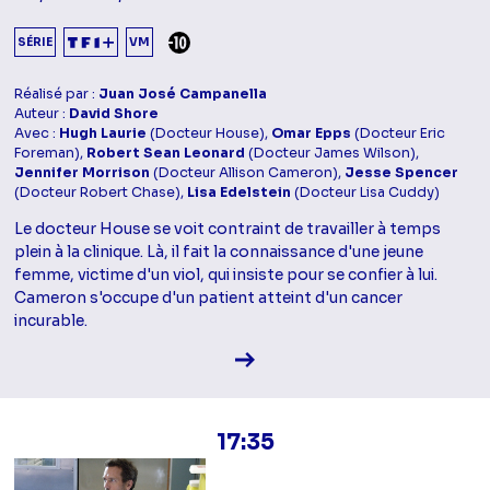
DÉCONSEILLÉ AUX -10 ANS
SÉRIE
VM
Réalisé par :
Juan José Campanella
Auteur :
David Shore
Avec :
Hugh Laurie
(Docteur House),
Omar Epps
(Docteur Eric
Foreman),
Robert Sean Leonard
(Docteur James Wilson),
Jennifer Morrison
(Docteur Allison Cameron),
Jesse Spencer
(Docteur Robert Chase),
Lisa Edelstein
(Docteur Lisa Cuddy)
Le docteur House se voit contraint de travailler à temps
plein à la clinique. Là, il fait la connaissance d'une jeune
femme, victime d'un viol, qui insiste pour se confier à lui.
Cameron s'occupe d'un patient atteint d'un cancer
incurable.
Voir la fiche diffusion
17:35