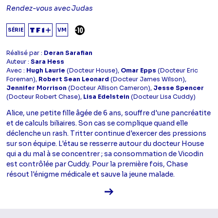
Rendez-vous avec Judas
DÉCONSEILLÉ AUX -10 ANS
SÉRIE
VM
Réalisé par :
Deran Sarafian
Auteur :
Sara Hess
Avec :
Hugh Laurie
(Docteur House),
Omar Epps
(Docteur Eric
Foreman),
Robert Sean Leonard
(Docteur James Wilson),
Jennifer Morrison
(Docteur Allison Cameron),
Jesse Spencer
(Docteur Robert Chase),
Lisa Edelstein
(Docteur Lisa Cuddy)
Alice, une petite fille âgée de 6 ans, souffre d'une pancréatite
et de calculs biliaires. Son cas se complique quand elle
déclenche un rash. Tritter continue d'exercer des pressions
sur son équipe. L'étau se resserre autour du docteur House
qui a du mal à se concentrer ; sa consommation de Vicodin
est contrôlée par Cuddy. Pour la première fois, Chase
résout l'énigme médicale et sauve la jeune malade.
Voir la fiche diffusion