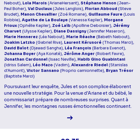
Nebout),
Lola Marois
(ArianeHersant),
Stéphane Henon
(Jean-
Paul Boher),
Val Duclaux
(Jules Langlois),
Florian Abboud
(Steve
Brudet),
Manon Chevallier
(Zoé Romane),
Guillaume Faure
(Louis
Robbie),
Agathe de La Boulaye
(Vanessa Kepler),
Morgane
Frioux
(Ophélie Kepler),
Zoé Laïb
(Apolline Deboisier),
Jérémy
Charvet
(Ulysse Kepler),
Diane Dassigny
(Jennifer Maseron),
Marie Hennerez
(Léa Nebout),
Marie Réache
(Babeth Nebout),
Joakim Latzko
(Gabriel Riva),
Laurent Kérusoré
(Thomas Marci),
David Baïot
(Djawad Sangha),
Léa François
(Barbara Evenot),
Johanna Boyer
(Aya Konaté),
Jérôme Anger
(Robert Favre),
Jonathan Cardonnel
(Isaac Neville),
Habib Gino Guabintani
(Idriss Salem),
Léo Mazo
(Vadim),
Alexandre Riedel
(Stanislas
d'Aumont),
Victor Sansano
(Proprio camionnette),
Bryan Trésor
(Baptiste Marci)
Poursuivant leur enquête, Jules et son complice élaborent
une nouvelle stratégie. Pour la venue d'Ariane et du bébé, le
commissariat prépare de nombreuses surprises. Quant à
Jennifer, les montagnes russes émotionnelles continuent.
Voir la fiche diffusion