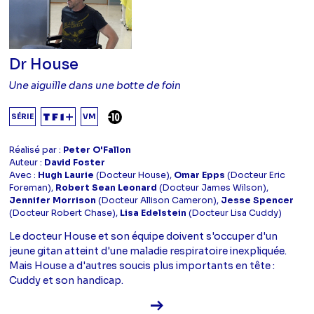
Dr House
Une aiguille dans une botte de foin
DÉCONSEILLÉ AUX -10 ANS
SÉRIE
VM
Réalisé par :
Peter O'Fallon
Auteur :
David Foster
Avec :
Hugh Laurie
(Docteur House),
Omar Epps
(Docteur Eric
Foreman),
Robert Sean Leonard
(Docteur James Wilson),
Jennifer Morrison
(Docteur Allison Cameron),
Jesse Spencer
(Docteur Robert Chase),
Lisa Edelstein
(Docteur Lisa Cuddy)
Le docteur House et son équipe doivent s'occuper d'un
jeune gitan atteint d'une maladie respiratoire inexpliquée.
Mais House a d'autres soucis plus importants en tête :
Cuddy et son handicap.
Voir la fiche diffusion