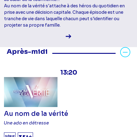
Au nom de la vérité s'attache à des héros du quotidien en
prise avec une décision capitale. Chaque épisode est une
tranche de vie dans laquelle chacun peut s'identifier ou
projeter sa propre famille.
Voir la fiche diffusion
Masquer les programmes Après-mid
Après-midi
13:20
Au nom de la vérité
Une ado en détresse
SÉRIE