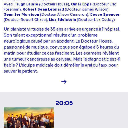
Avec :
Hugh Laurie
(Docteur House),
Omar Epps
(Docteur Eric
Foreman),
Robert Sean Leonard
(Docteur James Wilson),
Jennifer Morrison
(Docteur Allison Cameron),
Jesse Spencer
(Docteur Robert Chase),
Lisa Edelstein
(Docteur Lisa Cuddy)
Un pianiste virtuose de 35 ans arrive en urgence à l'hôpital.
Son talent exceptionnel résulte d'un problème
neurologique causé par un accident. Le Docteur House,
passionné de musique, convoque son équipe à 5 heures du
matin pour étudier ce cas fascinant. Les examens révèlent
une tumeur cancéreuse au cerveau. Mais le diagnostic est-il
fiable ? L'équipe médicale doit démêler le vrai du faux pour
sauver le patient.
Voir la fiche diffusion
20:05