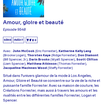
Amour, gloire et beauté
Episode 9548
SÉRIE
INÉDIT
Avec :
John McCook
(Eric Forrester),
Katherine Kelly Lang
(Brooke Logan),
Thorsten Kaye
(Ridge Forrester),
Don Diamont
(Bill Spencer, Jr.),
Darin Brooks
(Wyatt Spencer),
Scott Clifton
(Liam Spencer),
Matthew Atkinson
(Thomas Forrester),
Jacqueline MacInnes Wood
(Steffy Forrester)
Situé dans l’univers glamour de la mode à Los Angeles,
Amour, Gloire et Beauté se concentre sur la vie de la riche et
puissante famille Forrester. Avec sa maison de couture, les
Créations Forrester, mais aussi à travers les amours et les
rivalités entre les différentes familles Forrester, Logan et
Spencer.