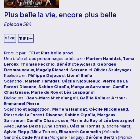
Plus belle la vie, encore plus belle
Episode 584
SÉRIE
Produit par :
TF1
et
Plus belle prod
Une bible et des personnages créés par :
Mariem Hamidat
,
Toma
Leroux
,
Thomas Fecchio
,
Bénédicte Achard
,
Georges
Desmouceaux
,
Magaly Richard-Serrano
et
Olivier Szulzynger
Réalisé par :
Philippe Dajoux
et
Lionel Smila
Scénario :
Mariem Hamidat
,
Cécile Nicouleaud
,
Pierre de La
Forest Divonne
,
Sabine Cipolla
,
Margaux Sarramon
,
Camille
Chastrusse
,
Marie du Roy
et
Léa Lespagnol
Dialogues :
Jean-Marc Michelangeli
,
Gaëlle Rolin
et
Arthur-
Emmanuel Pierre
Scénario et adaptation :
Mariem Hamidat
,
Cécile Nicouleaud
,
Pierre de La Forest Divonne
,
Sabine Cipolla
,
Margaux
Sarramon
,
Camille Chastrusse
,
Marie du Roy
et
Léa Lespagnol
Avec :
Anne Decis
(Luna Torres),
Cécilia Hornus
(Blanche Marci),
Sylvie Flepp
(Mirta Torres),
Elisabeth Commelin
(Yolande
Sandré),
Jade Pradin
(Morgane Tanguy),
Jérôme Bertin
(Patrick