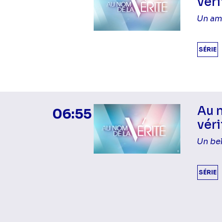
véri
Un am
SÉRIE
Au 
06:55
véri
Un be
SÉRIE