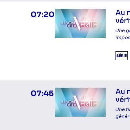
Au 
07:20
véri
Une g
impos
SÉRIE
Au 
07:45
véri
Une f
génér