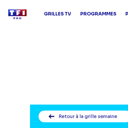
Main
navigation
GRILLES TV
PROGRAMMES
Aller
au
contenu
principal
Retour
à la grille semaine