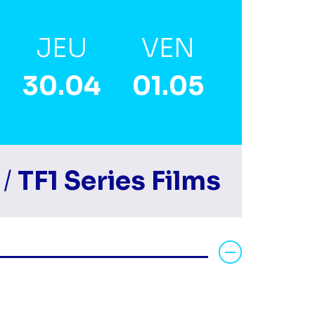
JEU
VEN
30.04
01.05
 /
TF1 Series Films
Voir la fiche diff