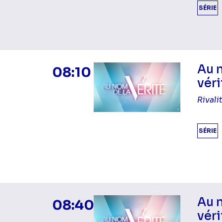
SÉRIE
Au 
08:10
véri
Rivali
SÉRIE
Au 
08:40
véri