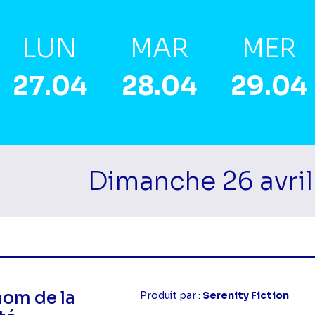
LUN
MAR
MER
27.04
28.04
29.04
Dimanche 26 avril
mes Matin
nom de la
Produit par :
Serenity Fiction