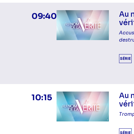
Au 
09:40
véri
Accus
destr
SÉRIE
Au 
10:15
véri
Tromp
SÉRIE