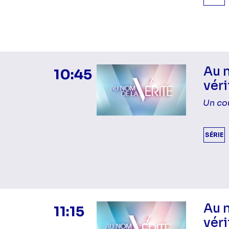
Au 
10:45
véri
Un co
SÉRIE
Au 
11:15
véri