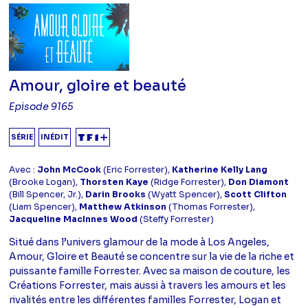
Amour, gloire et beauté
Episode 9165
SÉRIE
INÉDIT
Avec :
John McCook
(Eric Forrester),
Katherine Kelly Lang
(Brooke Logan),
Thorsten Kaye
(Ridge Forrester),
Don Diamont
(Bill Spencer, Jr.),
Darin Brooks
(Wyatt Spencer),
Scott Clifton
(Liam Spencer),
Matthew Atkinson
(Thomas Forrester),
Jacqueline MacInnes Wood
(Steffy Forrester)
Situé dans l’univers glamour de la mode à Los Angeles,
Amour, Gloire et Beauté se concentre sur la vie de la riche et
puissante famille Forrester. Avec sa maison de couture, les
Créations Forrester, mais aussi à travers les amours et les
rivalités entre les différentes familles Forrester, Logan et