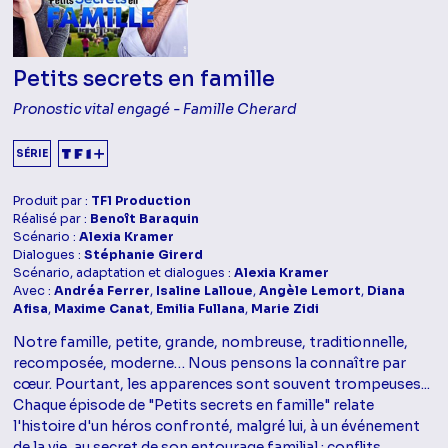
Petits secrets en famille
Pronostic vital engagé - Famille Cherard
SÉRIE
Produit par :
TF1 Production
Réalisé par :
Benoît Baraquin
Scénario :
Alexia Kramer
Dialogues :
Stéphanie Girerd
Scénario, adaptation et dialogues :
Alexia Kramer
Avec :
Andréa Ferrer
,
Isaline Lalloue
,
Angèle Lemort
,
Diana
Afisa
,
Maxime Canat
,
Emilia Fullana
,
Marie Zidi
Notre famille, petite, grande, nombreuse, traditionnelle,
recomposée, moderne… Nous pensons la connaître par
cœur. Pourtant, les apparences sont souvent trompeuses...
Chaque épisode de "Petits secrets en famille" relate
l'histoire d'un héros confronté, malgré lui, à un événement
de la vie, au secret de son entourage familial : conflits,