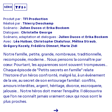
SÉRIE
Produit par :
TF1 Production
Réalisé par :
Thierry Deschamp
Scénario :
Julien Ducos
et
Erika Bockem
Dialogues :
Christelle George
Scénario, adaptation et dialogues :
Julien Ducos
et
Erika Bockem
Avec :
Léa Huiban
,
Christophe Chalufour
,
Mélina Straub
,
Grégory Kozely
,
Frédéric Dimnet
,
Marie Zidi
Notre famille, petite, grande, nombreuse, traditionnelle,
recomposée, moderne… Nous pensons la connaître par
cœur. Pourtant, les apparences sont souvent trompeuses...
Chaque épisode de "Petits secrets en famille" relate
l'histoire d'un héros confronté, malgré lui, à un événement
de la vie, au secret de son entourage familial : conflits,
amours interdites, argent, héritage, divorce, escroquerie,
jalousie… Notre héros doit mener l'enquête. Il découvrira
que l'on ne connaît jamais vraiment ceux qui nous sont le
plus proches.
Voir la fiche diffusion