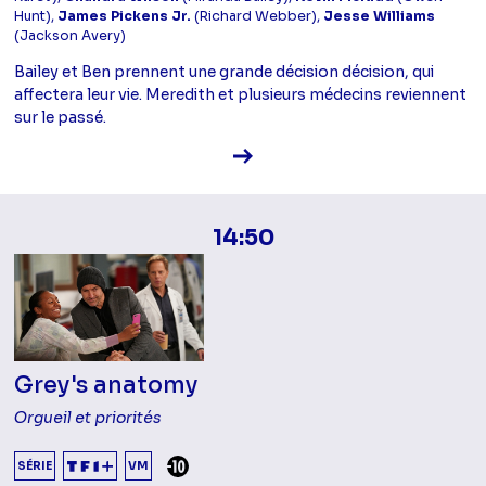
Hunt),
James Pickens Jr.
(Richard Webber),
Jesse Williams
(Jackson Avery)
Bailey et Ben prennent une grande décision décision, qui
affectera leur vie. Meredith et plusieurs médecins reviennent
sur le passé.
Voir la fiche diffusion
14:50
Grey's anatomy
Orgueil et priorités
DÉCONSEILLÉ AUX -10 ANS
SÉRIE
VM