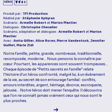
SÉRIE
Produit par :
TF1 Production
Réalisé par :
Stéphanie Sphyras
Scénario :
Armelle Robert
et
Marion Plantier
Dialogues :
Christophe Chevalier
Scénario, adaptation et dialogues :
Armelle Robert
et
Marion
Plantier
Avec :
Anita Gillier
,
Alice Roren
,
Pierre Vandestock
,
Jennifer
Guillet
,
Marie Zidi
Notre famille, petite, grande, nombreuse, traditionnelle,
recomposée, moderne… Nous pensons la connaître par
cœur. Pourtant, les apparences sont souvent trompeuses...
Chaque épisode de "Petits secrets en famille" relate
l'histoire d'un héros confronté, malgré lui, à un événement
de la vie, au secret de son entourage familial : conflits,
amours interdites, argent, héritage, divorce, escroquerie,
jalousie… Notre héros doit mener l'enquête. Il découvrira
que l'on ne connaît jamais vraiment ceux qui nous sont le
plus proches.
Voir la fiche diffusion