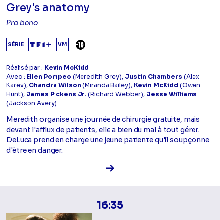
Grey's anatomy
Pro bono
DÉCONSEILLÉ AUX -10 ANS
SÉRIE
VM
Réalisé par :
Kevin McKidd
Avec :
Ellen Pompeo
(Meredith Grey),
Justin Chambers
(Alex
Karev),
Chandra Wilson
(Miranda Bailey),
Kevin McKidd
(Owen
Hunt),
James Pickens Jr.
(Richard Webber),
Jesse Williams
(Jackson Avery)
Meredith organise une journée de chirurgie gratuite, mais
devant l'afflux de patients, elle a bien du mal à tout gérer.
DeLuca prend en charge une jeune patiente qu'il soupçonne
d'être en danger.
Voir la fiche diffusion
16:35