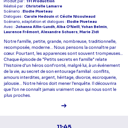
Produit par :
TF1 Production
Réalisé par :
Christelle Lamarre
Scénario :
Elodie Piveteau
Dialogues :
Carole Hedouin
et
Cécile Nicouleaud
Scénario, adaptation et dialogues :
Elodie Piveteau
Avec :
Johanna Allin-Lundh
,
Alba O'Neill
,
Yohan Belmin
,
Laurence Frémont
,
Alexandre Schuers
,
Marie Zidi
Notre famille, petite, grande, nombreuse, traditionnelle,
recomposée, moderne… Nous pensons la connaître par
cœur. Pourtant, les apparences sont souvent trompeuses...
Chaque épisode de "Petits secrets en famille" relate
l'histoire d'un héros confronté, malgré lui, à un événement
de la vie, au secret de son entourage familial : conflits,
amours interdites, argent, héritage, divorce, escroquerie,
jalousie… Notre héros doit mener l'enquête. Il découvrira
que l'on ne connaît jamais vraiment ceux qui nous sont le
plus proches.
Voir la fiche diffusion
11:45