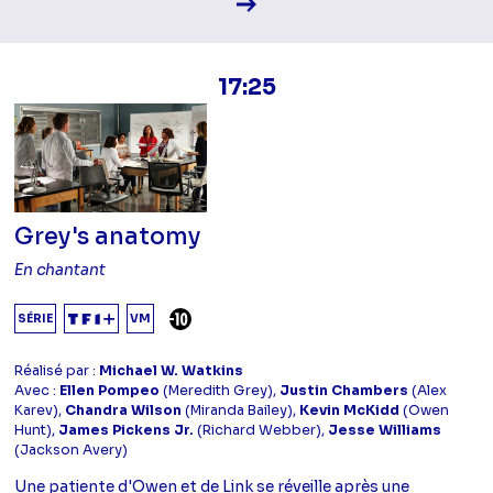
Voir la fiche diffusion
17:25
Grey's anatomy
En chantant
DÉCONSEILLÉ AUX -10 ANS
SÉRIE
VM
Réalisé par :
Michael W. Watkins
Avec :
Ellen Pompeo
(Meredith Grey),
Justin Chambers
(Alex
Karev),
Chandra Wilson
(Miranda Bailey),
Kevin McKidd
(Owen
Hunt),
James Pickens Jr.
(Richard Webber),
Jesse Williams
(Jackson Avery)
Une patiente d'Owen et de Link se réveille après une