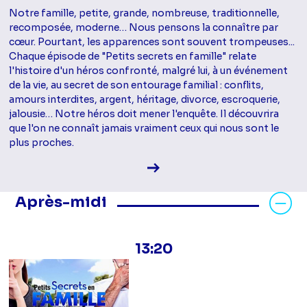
Notre famille, petite, grande, nombreuse, traditionnelle,
recomposée, moderne… Nous pensons la connaître par
cœur. Pourtant, les apparences sont souvent trompeuses...
Chaque épisode de "Petits secrets en famille" relate
l'histoire d'un héros confronté, malgré lui, à un événement
de la vie, au secret de son entourage familial : conflits,
amours interdites, argent, héritage, divorce, escroquerie,
jalousie… Notre héros doit mener l'enquête. Il découvrira
que l'on ne connaît jamais vraiment ceux qui nous sont le
plus proches.
Voir la fiche diffusion
Masquer les programmes Après-mid
Après-midi
13:20