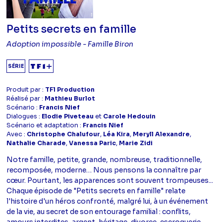
Petits secrets en famille
Adoption impossible - Famille Biron
SÉRIE
Produit par :
TF1 Production
Réalisé par :
Mathieu Burlot
Scénario :
Francis Nief
Dialogues :
Elodie Piveteau
et
Carole Hedouin
Scénario et adaptation :
Francis Nief
Avec :
Christophe Chalufour
,
Léa Kira
,
Meryll Alexandre
,
Nathalie Charade
,
Vanessa Paric
,
Marie Zidi
Notre famille, petite, grande, nombreuse, traditionnelle,
recomposée, moderne… Nous pensons la connaître par
cœur. Pourtant, les apparences sont souvent trompeuses...
Chaque épisode de "Petits secrets en famille" relate
l'histoire d'un héros confronté, malgré lui, à un événement
de la vie, au secret de son entourage familial : conflits,
amours interdites, argent, héritage, divorce, escroquerie,