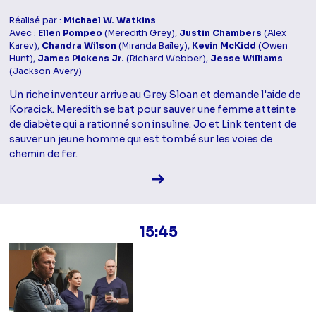
Réalisé par :
Michael W. Watkins
Avec :
Ellen Pompeo
(Meredith Grey),
Justin Chambers
(Alex
Karev),
Chandra Wilson
(Miranda Bailey),
Kevin McKidd
(Owen
Hunt),
James Pickens Jr.
(Richard Webber),
Jesse Williams
(Jackson Avery)
Un riche inventeur arrive au Grey Sloan et demande l'aide de
Koracick. Meredith se bat pour sauver une femme atteinte
de diabète qui a rationné son insuline. Jo et Link tentent de
sauver un jeune homme qui est tombé sur les voies de
chemin de fer.
Voir la fiche diffusion
15:45