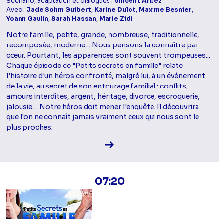
Scénario, adaptation et dialogues :
Vincent Arbez
Avec :
Jade Sohm Guibert
,
Karine Dulot
,
Maxime Besnier
,
Yoann Gaulin
,
Sarah Hassan
,
Marie Zidi
Notre famille, petite, grande, nombreuse, traditionnelle,
recomposée, moderne… Nous pensons la connaître par
cœur. Pourtant, les apparences sont souvent trompeuses...
Chaque épisode de "Petits secrets en famille" relate
l'histoire d'un héros confronté, malgré lui, à un événement
de la vie, au secret de son entourage familial : conflits,
amours interdites, argent, héritage, divorce, escroquerie,
jalousie… Notre héros doit mener l'enquête. Il découvrira
que l'on ne connaît jamais vraiment ceux qui nous sont le
plus proches.
Voir la fiche diffusion
07:20