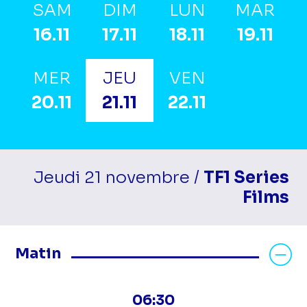
SAM
DIM
LUN
MAR
16.11
17.11
18.11
19.11
MER
JEU
VEN
20.11
21.11
22.11
Jeudi 21 novembre /
TF1 Series
Films
Masquer les programmes Matin
Matin
06:30