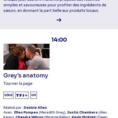
simples et savoureuses pour profiter des ingrédients de
saison, en donnant la part belle aux produits locaux.
Voir la fiche diffusion
14:00
Grey's anatomy
Tourner la page
SÉRIE
VM
Réalisé par :
Debbie Allen
Avec :
Ellen Pompeo
(Meredith Grey),
Justin Chambers
(Alex
Karev),
Chandra Wilson
(Miranda Bailey),
Kevin McKidd
(Owen