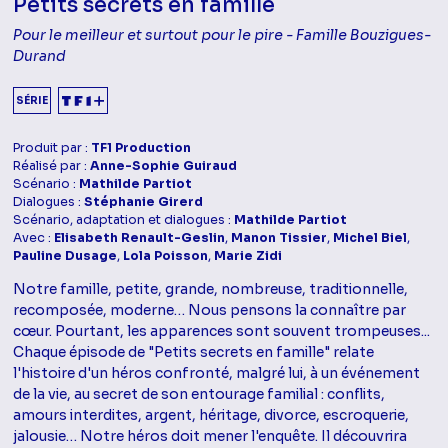
Petits secrets en famille
Pour le meilleur et surtout pour le pire - Famille Bouzigues-
Durand
SÉRIE
Produit par :
TF1 Production
Réalisé par :
Anne-Sophie Guiraud
Scénario :
Mathilde Partiot
Dialogues :
Stéphanie Girerd
Scénario, adaptation et dialogues :
Mathilde Partiot
Avec :
Elisabeth Renault-Geslin
,
Manon Tissier
,
Michel Biel
,
Pauline Dusage
,
Lola Poisson
,
Marie Zidi
Notre famille, petite, grande, nombreuse, traditionnelle,
recomposée, moderne… Nous pensons la connaître par
cœur. Pourtant, les apparences sont souvent trompeuses...
Chaque épisode de "Petits secrets en famille" relate
l'histoire d'un héros confronté, malgré lui, à un événement
de la vie, au secret de son entourage familial : conflits,
amours interdites, argent, héritage, divorce, escroquerie,
jalousie… Notre héros doit mener l'enquête. Il découvrira