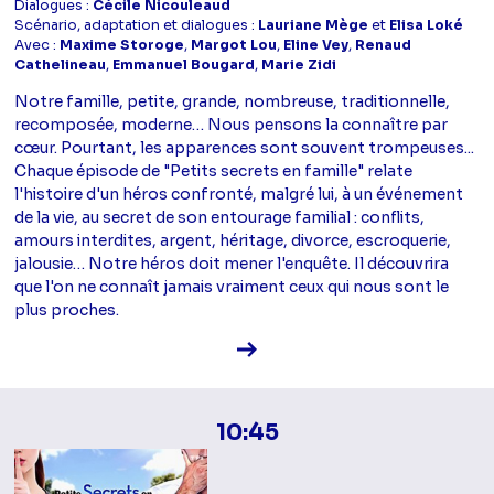
Dialogues :
Cécile Nicouleaud
Scénario, adaptation et dialogues :
Lauriane Mège
et
Elisa Loké
Avec :
Maxime Storoge
,
Margot Lou
,
Eline Vey
,
Renaud
Cathelineau
,
Emmanuel Bougard
,
Marie Zidi
Notre famille, petite, grande, nombreuse, traditionnelle,
recomposée, moderne… Nous pensons la connaître par
cœur. Pourtant, les apparences sont souvent trompeuses...
Chaque épisode de "Petits secrets en famille" relate
l'histoire d'un héros confronté, malgré lui, à un événement
de la vie, au secret de son entourage familial : conflits,
amours interdites, argent, héritage, divorce, escroquerie,
jalousie… Notre héros doit mener l'enquête. Il découvrira
que l'on ne connaît jamais vraiment ceux qui nous sont le
plus proches.
Voir la fiche diffusion
10:45