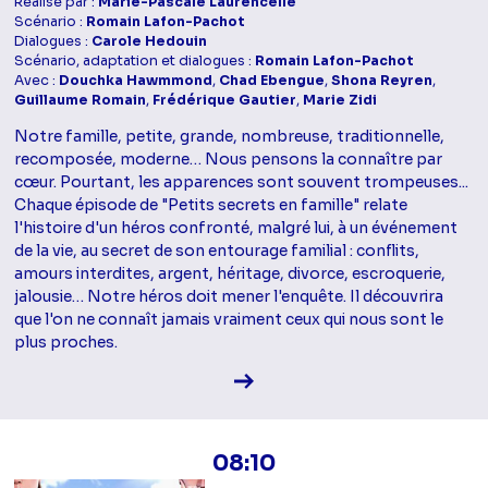
Réalisé par :
Marie-Pascale Laurencelle
Scénario :
Romain Lafon-Pachot
Dialogues :
Carole Hedouin
Scénario, adaptation et dialogues :
Romain Lafon-Pachot
Avec :
Douchka Hawmmond
,
Chad Ebengue
,
Shona Reyren
,
Guillaume Romain
,
Frédérique Gautier
,
Marie Zidi
Notre famille, petite, grande, nombreuse, traditionnelle,
recomposée, moderne… Nous pensons la connaître par
cœur. Pourtant, les apparences sont souvent trompeuses...
Chaque épisode de "Petits secrets en famille" relate
l'histoire d'un héros confronté, malgré lui, à un événement
de la vie, au secret de son entourage familial : conflits,
amours interdites, argent, héritage, divorce, escroquerie,
jalousie… Notre héros doit mener l'enquête. Il découvrira
que l'on ne connaît jamais vraiment ceux qui nous sont le
plus proches.
Voir la fiche diffusion
08:10