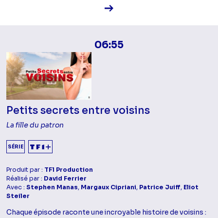
Voir la fiche diffusion
06:55
Petits secrets entre voisins
La fille du patron
SÉRIE
Produit par :
TF1 Production
Réalisé par :
David Ferrier
Avec :
Stephen Manas
,
Margaux Cipriani
,
Patrice Juiff
,
Eliot
Steiler
Chaque épisode raconte une incroyable histoire de voisins :