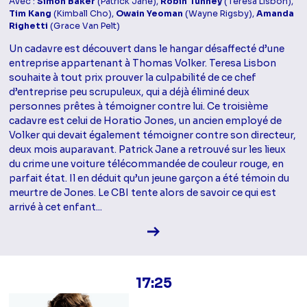
Avec :
Simon Baker
(Patrick Jane),
Robin Tunney
(Teresa Lisbon),
Tim Kang
(Kimball Cho),
Owain Yeoman
(Wayne Rigsby),
Amanda
Righetti
(Grace Van Pelt)
Un cadavre est découvert dans le hangar désaffecté d’une
entreprise appartenant à Thomas Volker. Teresa Lisbon
souhaite à tout prix prouver la culpabilité de ce chef
d’entreprise peu scrupuleux, qui a déjà éliminé deux
personnes prêtes à témoigner contre lui. Ce troisième
cadavre est celui de Horatio Jones, un ancien employé de
Volker qui devait également témoigner contre son directeur,
deux mois auparavant. Patrick Jane a retrouvé sur les lieux
du crime une voiture télécommandée de couleur rouge, en
parfait état. Il en déduit qu’un jeune garçon a été témoin du
meurtre de Jones. Le CBI tente alors de savoir ce qui est
arrivé à cet enfant...
Voir la fiche diffusion
17:25