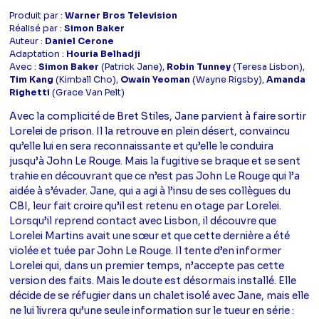
Produit par :
Warner Bros Television
Réalisé par :
Simon Baker
Auteur :
Daniel Cerone
Adaptation :
Houria Belhadji
Avec :
Simon Baker
(Patrick Jane),
Robin Tunney
(Teresa Lisbon),
Tim Kang
(Kimball Cho),
Owain Yeoman
(Wayne Rigsby),
Amanda
Righetti
(Grace Van Pelt)
Avec la complicité de Bret Stiles, Jane parvient à faire sortir
Lorelei de prison. Il la retrouve en plein désert, convaincu
qu’elle lui en sera reconnaissante et qu’elle le conduira
jusqu’à John Le Rouge. Mais la fugitive se braque et se sent
trahie en découvrant que ce n’est pas John Le Rouge qui l’a
aidée à s’évader. Jane, qui a agi à l’insu de ses collègues du
CBI, leur fait croire qu’il est retenu en otage par Lorelei.
Lorsqu’il reprend contact avec Lisbon, il découvre que
Lorelei Martins avait une sœur et que cette dernière a été
violée et tuée par John Le Rouge. Il tente d’en informer
Lorelei qui, dans un premier temps, n’accepte pas cette
version des faits. Mais le doute est désormais installé. Elle
décide de se réfugier dans un chalet isolé avec Jane, mais elle
ne lui livrera qu’une seule information sur le tueur en série :