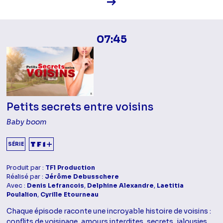
Voir la fiche diffusion
07:45
Petits secrets entre voisins
Baby boom
SÉRIE
Produit par :
TF1 Production
Réalisé par :
Jérôme Debusschere
Avec :
Denis Lefrancois
,
Delphine Alexandre
,
Laetitia
Poulalion
,
Cyrille Etourneau
Chaque épisode raconte une incroyable histoire de voisins :
conflits de voisinage, amours interdites, secrets, jalousies...