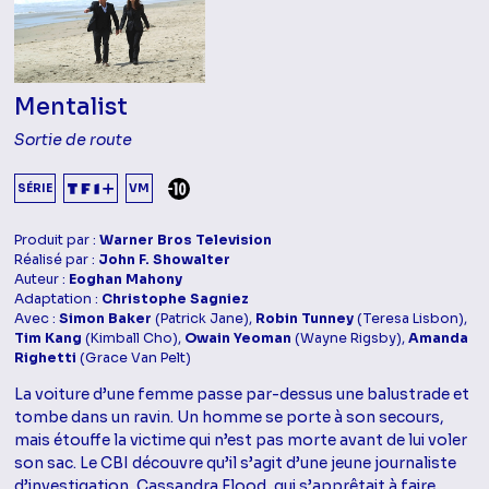
Mentalist
Sortie de route
DÉCONSEILLÉ AUX -10 ANS
SÉRIE
VM
Produit par :
Warner Bros Television
Réalisé par :
John F. Showalter
Auteur :
Eoghan Mahony
Adaptation :
Christophe Sagniez
Avec :
Simon Baker
(Patrick Jane),
Robin Tunney
(Teresa Lisbon),
Tim Kang
(Kimball Cho),
Owain Yeoman
(Wayne Rigsby),
Amanda
Righetti
(Grace Van Pelt)
La voiture d’une femme passe par-dessus une balustrade et
tombe dans un ravin. Un homme se porte à son secours,
mais étouffe la victime qui n’est pas morte avant de lui voler
son sac. Le CBI découvre qu’il s’agit d’une jeune journaliste
d’investigation, Cassandra Flood, qui s’apprêtait à faire