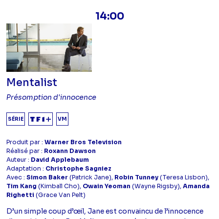
14:00
Mentalist
Présomption d'innocence
SÉRIE
VM
Produit par :
Warner Bros Television
Réalisé par :
Roxann Dawson
Auteur :
David Applebaum
Adaptation :
Christophe Sagniez
Avec :
Simon Baker
(Patrick Jane),
Robin Tunney
(Teresa Lisbon),
Tim Kang
(Kimball Cho),
Owain Yeoman
(Wayne Rigsby),
Amanda
Righetti
(Grace Van Pelt)
D’un simple coup d’œil, Jane est convaincu de l’innocence