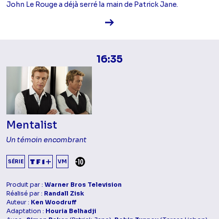
John Le Rouge a déjà serré la main de Patrick Jane.
Voir la fiche diffusion
16:35
Mentalist
Un témoin encombrant
DÉCONSEILLÉ AUX -10 ANS
SÉRIE
VM
Produit par :
Warner Bros Television
Réalisé par :
Randall Zisk
Auteur :
Ken Woodruff
Adaptation :
Houria Belhadji