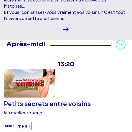
leurs murs, se cachent bien souvent d'incroyables
histoires...
Et vous, connaissez-vous vraiment vos voisins ? C'est tout
l'univers de cette quotidienne.
Voir la fiche diffusion
Masquer les programmes Après-mid
Après-midi
13:20
Petits secrets entre voisins
Ma meilleure amie
SÉRIE