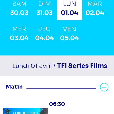
SAM
DIM
LUN
MAR
30.03
31.03
01.04
02.04
MER
JEU
VEN
03.04
04.04
05.04
Lundi 01 avril /
TF1 Series Films
Masquer les programmes Matin
Matin
06:30