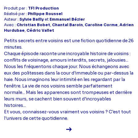
Produit par :
TF1 Production
Réalisé par :
Philippe Roussel
Auteur :
Sylvie Bailly
et
Emmanuel Bézier
Avec :
Christian Bobet
,
Chantal Baroin
,
Caroline Corme
,
Adrien
Hurdubae
,
Cédric Vallet
Petits secrets entre voisins est une fiction quotidienne de 26
minutes.
Chaque épisode raconte une incroyable histoire de voisins :
conflits de voisinage, amours interdits, secrets, jalousies...
Nous les fréquentons chaque jour. Nous échangeons avec
eux des politesses dans la cour d'immeuble ou par-dessus la
haie. Nous imaginons leur intimité en les regardant par la
fenêtre. La vie de nos voisins semble parfaitement
normale... Mais les apparences sont trompeuses et derrière
leurs murs, se cachent bien souvent d'incroyables
histoires...
Et vous, connaissez-vous vraiment vos voisins ? C'est tout
l'univers de cette quotidienne.
Voir la fiche diffusion