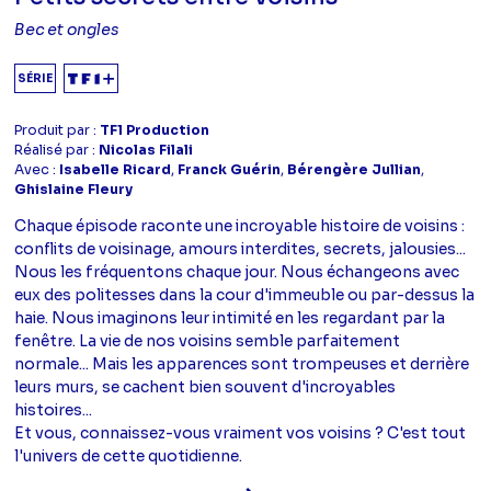
Bec et ongles
SÉRIE
Produit par :
TF1 Production
Réalisé par :
Nicolas Filali
Avec :
Isabelle Ricard
,
Franck Guérin
,
Bérengère Jullian
,
Ghislaine Fleury
Chaque épisode raconte une incroyable histoire de voisins :
conflits de voisinage, amours interdites, secrets, jalousies...
Nous les fréquentons chaque jour. Nous échangeons avec
eux des politesses dans la cour d'immeuble ou par-dessus la
haie. Nous imaginons leur intimité en les regardant par la
fenêtre. La vie de nos voisins semble parfaitement
normale... Mais les apparences sont trompeuses et derrière
leurs murs, se cachent bien souvent d'incroyables
histoires...
Et vous, connaissez-vous vraiment vos voisins ? C'est tout
l'univers de cette quotidienne.