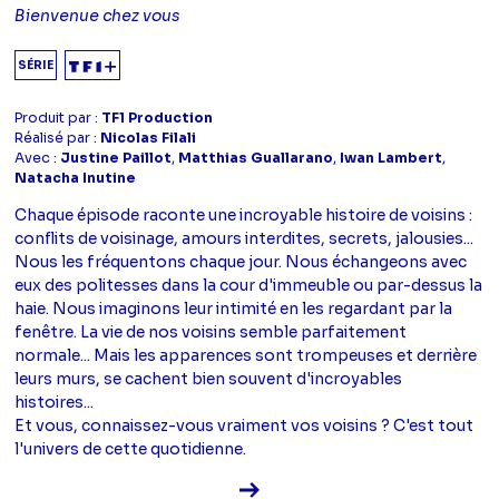
Bienvenue chez vous
SÉRIE
Produit par :
TF1 Production
Réalisé par :
Nicolas Filali
Avec :
Justine Paillot
,
Matthias Guallarano
,
Iwan Lambert
,
Natacha Inutine
Chaque épisode raconte une incroyable histoire de voisins :
conflits de voisinage, amours interdites, secrets, jalousies...
Nous les fréquentons chaque jour. Nous échangeons avec
eux des politesses dans la cour d'immeuble ou par-dessus la
haie. Nous imaginons leur intimité en les regardant par la
fenêtre. La vie de nos voisins semble parfaitement
normale... Mais les apparences sont trompeuses et derrière
leurs murs, se cachent bien souvent d'incroyables
histoires...
Et vous, connaissez-vous vraiment vos voisins ? C'est tout
l'univers de cette quotidienne.
Voir la fiche diffusion