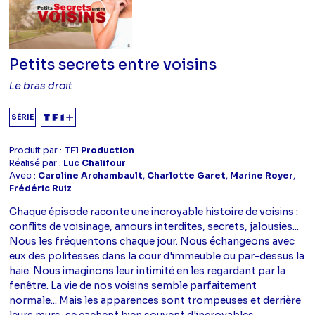
Petits secrets entre voisins
Le bras droit
SÉRIE
Produit par :
TF1 Production
Réalisé par :
Luc Chalifour
Avec :
Caroline Archambault
,
Charlotte Garet
,
Marine Royer
,
Frédéric Ruiz
Chaque épisode raconte une incroyable histoire de voisins :
conflits de voisinage, amours interdites, secrets, jalousies...
Nous les fréquentons chaque jour. Nous échangeons avec
eux des politesses dans la cour d'immeuble ou par-dessus la
haie. Nous imaginons leur intimité en les regardant par la
fenêtre. La vie de nos voisins semble parfaitement
normale... Mais les apparences sont trompeuses et derrière
leurs murs, se cachent bien souvent d'incroyables