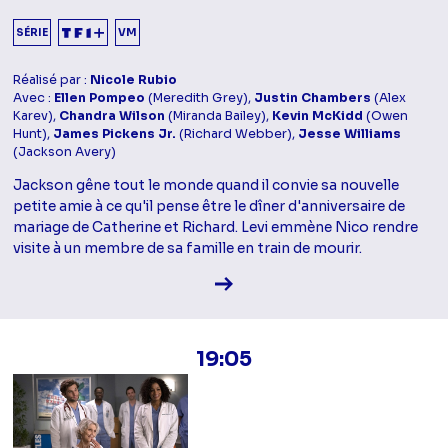
SÉRIE
VM
Réalisé par :
Nicole Rubio
Avec :
Ellen Pompeo
(Meredith Grey),
Justin Chambers
(Alex
Karev),
Chandra Wilson
(Miranda Bailey),
Kevin McKidd
(Owen
Hunt),
James Pickens Jr.
(Richard Webber),
Jesse Williams
(Jackson Avery)
Jackson gêne tout le monde quand il convie sa nouvelle
petite amie à ce qu'il pense être le dîner d'anniversaire de
mariage de Catherine et Richard. Levi emmène Nico rendre
visite à un membre de sa famille en train de mourir.
Voir la fiche diffusion
19:05