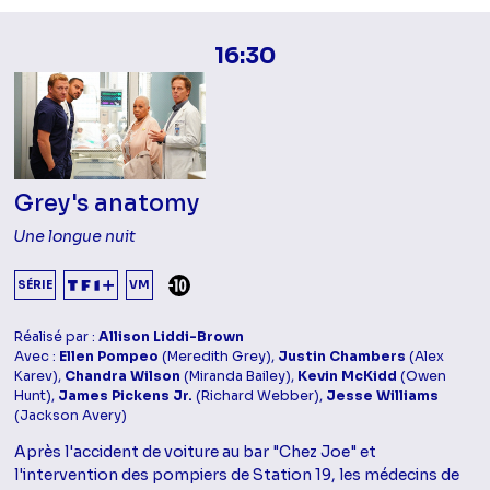
16:30
Grey's anatomy
Une longue nuit
DÉCONSEILLÉ AUX -10 ANS
SÉRIE
VM
Réalisé par :
Allison Liddi-Brown
Avec :
Ellen Pompeo
(Meredith Grey),
Justin Chambers
(Alex
Karev),
Chandra Wilson
(Miranda Bailey),
Kevin McKidd
(Owen
Hunt),
James Pickens Jr.
(Richard Webber),
Jesse Williams
(Jackson Avery)
Après l'accident de voiture au bar "Chez Joe" et
l'intervention des pompiers de Station 19, les médecins de