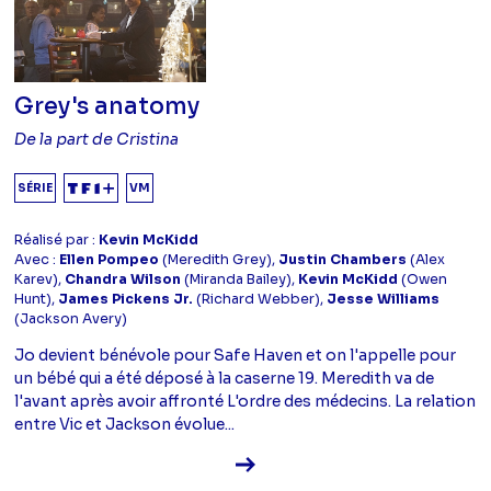
Grey's anatomy
De la part de Cristina
SÉRIE
VM
Réalisé par :
Kevin McKidd
Avec :
Ellen Pompeo
(Meredith Grey),
Justin Chambers
(Alex
Karev),
Chandra Wilson
(Miranda Bailey),
Kevin McKidd
(Owen
Hunt),
James Pickens Jr.
(Richard Webber),
Jesse Williams
(Jackson Avery)
Jo devient bénévole pour Safe Haven et on l'appelle pour
un bébé qui a été déposé à la caserne 19. Meredith va de
l'avant après avoir affronté L'ordre des médecins. La relation
entre Vic et Jackson évolue...
Voir la fiche diffusion