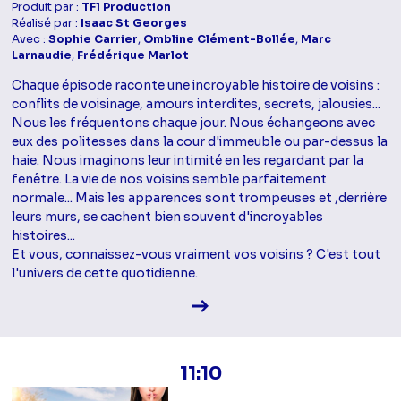
Produit par :
TF1 Production
Réalisé par :
Isaac St Georges
Avec :
Sophie Carrier
,
Ombline Clément-Bollée
,
Marc
Larnaudie
,
Frédérique Marlot
Chaque épisode raconte une incroyable histoire de voisins :
conflits de voisinage, amours interdites, secrets, jalousies...
Nous les fréquentons chaque jour. Nous échangeons avec
eux des politesses dans la cour d'immeuble ou par-dessus la
haie. Nous imaginons leur intimité en les regardant par la
fenêtre. La vie de nos voisins semble parfaitement
normale... Mais les apparences sont trompeuses et ,derrière
leurs murs, se cachent bien souvent d'incroyables
histoires...
Et vous, connaissez-vous vraiment vos voisins ? C'est tout
l'univers de cette quotidienne.
Voir la fiche diffusion
11:10