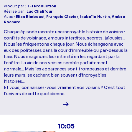
Produit par :
TF1 Production
Réalisé par :
Luc Chalifour
Avec :
Elian Bimbocci
,
François Clavier
,
Isabelle Hurtin
,
Ambre
Rochard
Chaque épisode raconte une incroyable histoire de voisins :
conflits de voisinage, amours interdites, secrets, jalousies...
Nous les fréquentons chaque jour. Nous échangeons avec
eux des politesses dans la cour d'immeuble ou par-dessus la
haie. Nous imaginons leur intimité en les regardant par la
fenêtre. La vie de nos voisins semble parfaitement
normale... Mais les apparences sont trompeuses et derrière
leurs murs, se cachent bien souvent d'incroyables
histoires...
Et vous, connaissez-vous vraiment vos voisins ? C'est tout
l'univers de cette quotidienne.
Voir la fiche diffusion
10:05