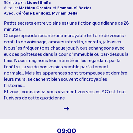
Réalisé par :
Lionel Smila
Auteur :
Mathieu Granier
et
Emmanuel Bezier
Avec :
Jérôme Benilouz
,
Myriam Bella
Petits secrets entre voisins est une fiction quotidienne de 26
minutes.
Chaque épisode raconte une incroyable histoire de voisins :
conflits de voisinage, amours interdits, secrets, jalousies...
Nous les fréquentons chaque jour. Nous échangeons avec
eux des politesses dans la cour d'immeuble ou par-dessus la
haie. Nous imaginons leur intimité en les regardant par la
fenêtre. La vie de nos voisins semble parfaitement
normale... Mais les apparences sont trompeuses et derrière
leurs murs, se cachent bien souvent d'incroyables
histoires...
Et vous, connaissez-vous vraiment vos voisins ? C'est tout
l'univers de cette quotidienne.
Voir la fiche diffusion
09:00