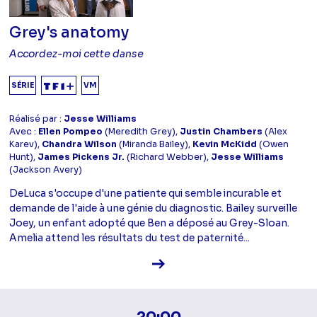
Grey's anatomy
Accordez-moi cette danse
SÉRIE
VM
Réalisé par :
Jesse Williams
Avec :
Ellen Pompeo
(Meredith Grey),
Justin Chambers
(Alex
Karev),
Chandra Wilson
(Miranda Bailey),
Kevin McKidd
(Owen
Hunt),
James Pickens Jr.
(Richard Webber),
Jesse Williams
(Jackson Avery)
DeLuca s'occupe d'une patiente qui semble incurable et
demande de l'aide à une génie du diagnostic. Bailey surveille
Joey, un enfant adopté que Ben a déposé au Grey-Sloan.
Amelia attend les résultats du test de paternité...
Voir la fiche diffusion
20:00