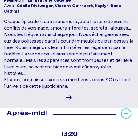
Réalisé par :
Emmanuelle Caquille
Avec :
Cécile Rittweger
,
Vincent Geirnaert
,
Kaplyn
,
Rosa
Cadima
Chaque épisode raconte une incroyable histoire de voisins :
conflits de voisinage, amours interdites, secrets, jalousies...
Nous les fréquentons chaque jour. Nous échangeons avec
eux des politesses dans la cour d'immeuble ou par-dessus la
haie. Nous imaginons leur intimité en les regardant par la
fenêtre. La vie de nos voisins semble parfaitement
normale... Mais les apparences sont trompeuses et derrière
leurs murs, se cachent bien souvent d'incroyables
histoires...
Et vous, connaissez-vous vraiment vos voisins ? C'est tout
l'univers de cette quotidienne.
Voir la fiche diffusion
Masquer les programmes Après-mid
Après-midi
13:20