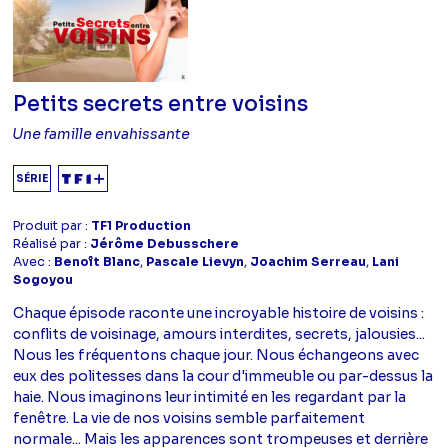
Petits secrets entre voisins
Une famille envahissante
SÉRIE
Produit par :
TF1 Production
Réalisé par :
Jérôme Debusschere
Avec :
Benoît Blanc
,
Pascale Lievyn
,
Joachim Serreau
,
Lani
Sogoyou
Chaque épisode raconte une incroyable histoire de voisins :
conflits de voisinage, amours interdites, secrets, jalousies...
Nous les fréquentons chaque jour. Nous échangeons avec
eux des politesses dans la cour d'immeuble ou par-dessus la
haie. Nous imaginons leur intimité en les regardant par la
fenêtre. La vie de nos voisins semble parfaitement
normale... Mais les apparences sont trompeuses et derrière