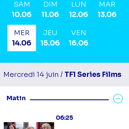
SAM
DIM
LUN
MAR
10.06
11.06
12.06
13.06
MER
JEU
VEN
14.06
15.06
16.06
Mercredi 14 juin /
TF1 Series Films
Masquer les programmes Matin
Matin
06:25