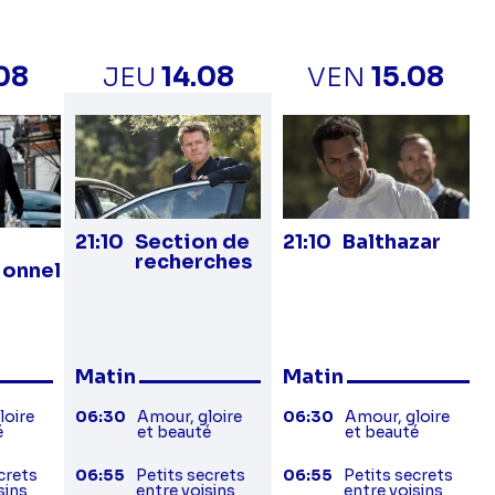
.08
JEU
14.08
VEN
15.08
21:10
Section de
21:10
Balthazar
recherches
ionnel
Matin
Matin
loire
06:30
Amour, gloire
06:30
Amour, gloire
é
et beauté
et beauté
crets
06:55
Petits secrets
06:55
Petits secrets
sins
entre voisins
entre voisins