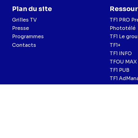
Plan du site
Ressour
Grilles TV
TF1 PRO Pr
Presse
Phototélé
Programmes
TF1 Le gro
Contacts
TF1+
TF1 INFO
TFOU MAX
TF1 PUB
TF1 AdMan
Menu
Mentions légales et CGU
Politique de confidentialité
Politiqu
CGV