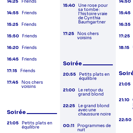
14:25
Friends
14:50
15:40
Une rose pour
sa tombe :
14:55
Friends
15:45
l'histoire vraie
de Cynthia
Baumgartner
15:25
Friends
16:35
17:25
Nos chers
15:50
Friends
17:25
voisins
16:20
Friends
18:15
16:45
Friends
Soirée
17:15
Friends
Soir
20:55
Petits plats en
équilibre
17:45
Nos chers
21:05
voisins
21:00
Le retour du
grand blond
21:10
22:25
Le grand blond
avec une
Soirée
chaussure noire
22:50
21:05
Petits plats en
00:11
Programmes de
équilibre
nuit