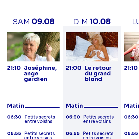
la
SAM
09.08
DIM
10.08
L
21:10
Joséphine,
21:00
Le retour
21:10
ange
du grand
gardien
blond
Matin
Matin
Mati
06:30
Petits secrets
06:30
Petits secrets
06:30
entre voisins
entre voisins
06:55
Petits secrets
06:55
Petits secrets
06:55
entre voisins
entre voisins