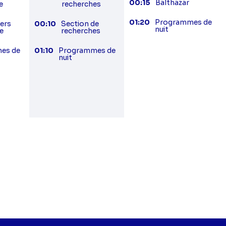
00:15
Balthazar
e
recherches
01:20
Programmes de
iers
00:10
Section de
nuit
e
recherches
es de
01:10
Programmes de
nuit