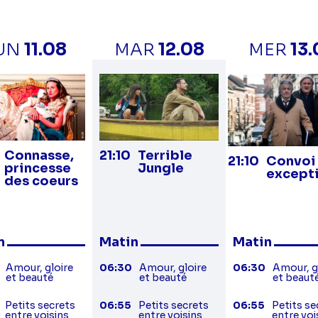
UN
11.08
MAR
12.08
MER
13
Connasse,
21:10
Terrible
21:10
Convoi
princesse
Jungle
except
des coeurs
n
Matin
Matin
Amour, gloire
06:30
Amour, gloire
06:30
Amour, g
et beauté
et beauté
et beaut
Petits secrets
06:55
Petits secrets
06:55
Petits se
entre voisins
entre voisins
entre voi