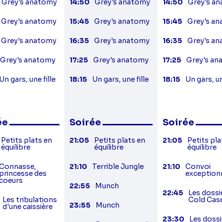
Grey's anatomy
14:50
Grey's anatomy
14:50
Grey's a
Grey's anatomy
15:45
Grey's anatomy
15:45
Grey's a
Grey's anatomy
16:35
Grey's anatomy
16:35
Grey's a
Grey's anatomy
17:25
Grey's anatomy
17:25
Grey's a
Un gars, une fille
18:15
Un gars, une fille
18:15
Un gars, un
ée
Soirée
Soirée
Petits plats en
21:05
Petits plats en
21:05
Petits pla
équilibre
équilibre
équilibre
Connasse,
21:10
Terrible Jungle
21:10
Convoi
princesse des
exception
coeurs
22:55
Munch
22:45
Les dossi
Les tribulations
Cold Cas
23:55
Munch
d'une caissière
23:30
Les dossi