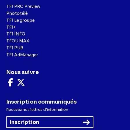
TF1 PRO Preview
Phototélé
TF1 Le groupe
TF1+
TF1 INFO
TFOU MAX
TF1 PUB
TF1 AdManager
Nous suivre
Nous
Nous
suivre
suivre
sur
sur
Facebook
X
Inscription communiqués
Recevez nos lettres d’information
Inscription