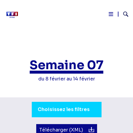
Reche
Aller
au
contenu
principal
Semaine 07
du 8 février au 14 février
Sélection du moment de la journée.
Choisissez les filtres
Télécharger (XML)